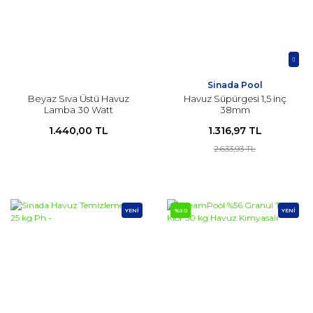
Sinada Pool
Beyaz Sıva Üstü Havuz
Havuz Süpürgesi 1,5 inç
Lamba 30 Watt
38mm
1.440,00 TL
1.316,97 TL
2.633,93 TL
YENİ
%30
YENİ