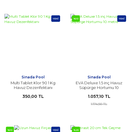
YENİ
%10
YENİ
Sinada Pool
Sinada Pool
Multi Tablet Klor 90 1 Kg
EVA Deluxe 1.5 inç Havuz
Havuz Dezenfektanı
Süpürge Hortumu 10
metre
350,00 TL
1.057,10 TL
1.174,56 TL
%10
YENİ
%25