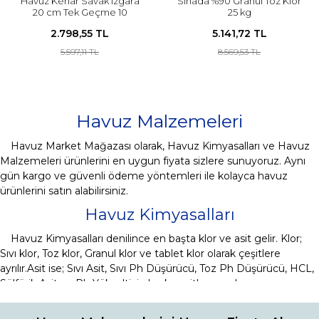
Havuz Kenar Savak Izgara
Sinada %90 Granül Toz Klor
20 cm Tek Geçme 10
25 kg
metre
2.798,55 TL
5.141,72 TL
5.597,11 TL
8.569,53 TL
Havuz Malzemeleri
Havuz Market Mağazası olarak, Havuz Kimyasalları ve Havuz
Malzemeleri ürünlerini en uygun fiyata sizlere sunuyoruz. Aynı
gün kargo ve güvenli ödeme yöntemleri ile kolayca havuz
ürünlerini satın alabilirsiniz.
Havuz Kimyasalları
Havuz Kimyasalları denilince en başta klor ve asit gelir. Klor;
Sıvı klor, Toz klor, Granul klor ve tablet klor olarak çeşitlere
ayrılır.Asit ise; Sıvı Asit, Sıvı Ph Düşürücü, Toz Ph Düşürücü, HCL,
Sülfürik Asit ve Ph Yükseltici olarak çeşitlere ayrılır.
Havuz Kimyasalları yardımcı havuz ürünleri ise Havuz Yosun