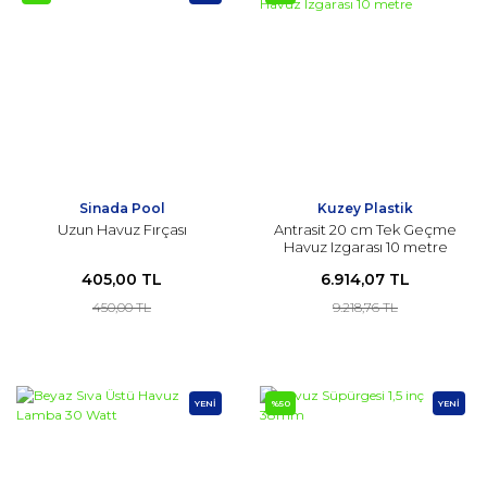
Sinada Pool
Kuzey Plastik
Uzun Havuz Fırçası
Antrasit 20 cm Tek Geçme
Havuz Izgarası 10 metre
405,00 TL
6.914,07 TL
450,00 TL
9.218,76 TL
YENİ
%50
YENİ