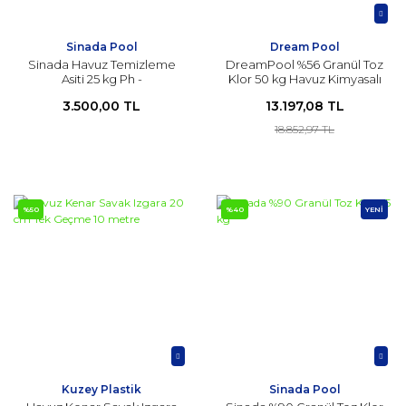
Sinada Pool
Dream Pool
Sinada Havuz Temizleme
DreamPool %56 Granül Toz
Asiti 25 kg Ph -
Klor 50 kg Havuz Kimyasalı
3.500,00 TL
13.197,08 TL
18.852,97 TL
%50
%40
YENİ
Kuzey Plastik
Sinada Pool