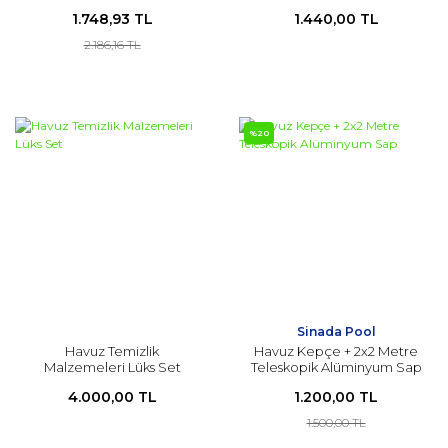
1.748,93 TL
1.440,00 TL
2.186,16 TL
%20
Sinada Pool
Havuz Temizlik
Havuz Kepçe + 2x2 Metre
Malzemeleri Lüks Set
Teleskopik Alüminyum Sap
4.000,00 TL
1.200,00 TL
1.500,00 TL