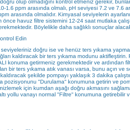
doğru olup olmadığını kontrol etmeniz gerekir, bunl
1.0-1.6 ppm arasında olmalı, pH seviyesi 7.2 ve 7.6 a
ppm arasında olmalıdır. Kimyasal seviyelerin ayarlan
 önce havuz filtre sistemini 12-24 saat mutlaka çalış
rekmektedir. Böylelikle daha sağlıklı sonuçlar alacak
ontrol Edin
iyeleriniz doğru ise ve henüz ters yıkama yapmadıysa
ğları kaldıracak bir ters yıkama modunu aktifleştirin.
I konuma getirmeniz gerekmektedir ve ardından filt
lan bir ters yıkama atık vanası varsa, bunu açın ve
yu kaldıracak şekilde pompayı yaklaşık 3 dakika çalışt
ana pozisyonunu "Durulama" konumuna getirin ve pompa
 temizlemek için kumdan aşağı doğru akmasını sağlamak
tı yollu vanayı normal "Filtre" konumuna getirebilir v