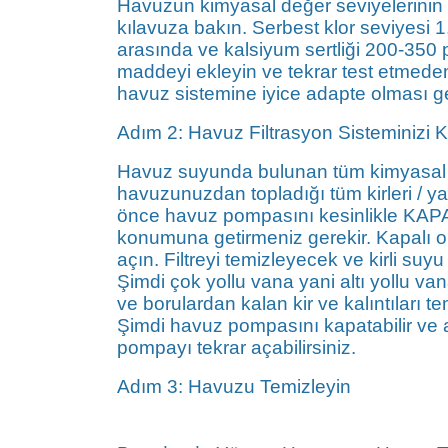
Havuzun kimyasal değer seviyelerinin 
kılavuza bakın. Serbest klor seviyesi 
arasında ve kalsiyum sertliği 200-350 
maddeyi ekleyin ve tekrar test etmeden
havuz sistemine iyice adapte olması ge
Adım 2: Havuz Filtrasyon Sisteminizi K
Havuz suyunda bulunan tüm kimyasal sev
havuzunuzdan topladığı tüm kirleri / ya
önce havuz pompasını kesinlikle KAPAL
konumuna getirmeniz gerekir. Kapalı o
açın. Filtreyi temizleyecek ve kirli su
Şimdi çok yollu vana yani altı yollu v
ve borulardan kalan kir ve kalıntıları
Şimdi havuz pompasını kapatabilir ve al
pompayı tekrar açabilirsiniz.
Adım 3: Havuzu Temizleyin