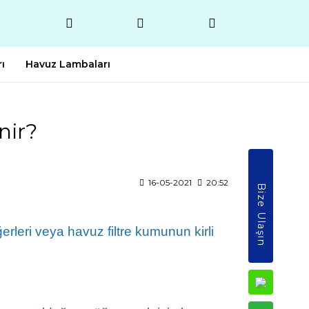
ı
Havuz Lambaları
nir?
16-05-2021
20:52
Bize Ulaşın
rleri veya havuz filtre kumunun kirli