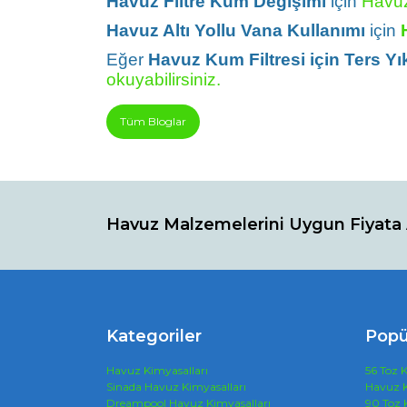
Havuz Filtre Kum Değişimi
için
Havuz
Havuz Altı Yollu Vana Kullanımı
için
Eğer
Havuz Kum Filtresi için Ters Y
okuyabilirsiniz.
Tüm Bloglar
Havuz Malzemelerini Uygun Fiyata 
Kategoriler
Popü
Havuz Kimyasalları
56 Toz K
Sinada Havuz Kimyasalları
Havuz K
Dreampool Havuz Kimyasalları
90 Toz 