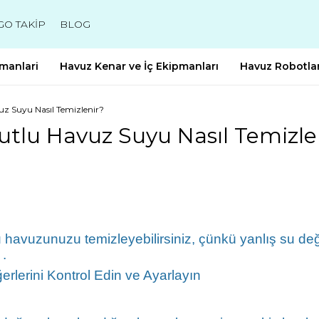
GO TAKİP
BLOG
manlari
Havuz Kenar ve İç Ekipmanları
Havuz Robotlar
uz Suyu Nasıl Temizlenir?
utlu Havuz Suyu Nasıl Temizle
 havuzunuzu temizleyebilirsiniz, çünkü yanlış su değe
 .
lerini Kontrol Edin ve Ayarlayın