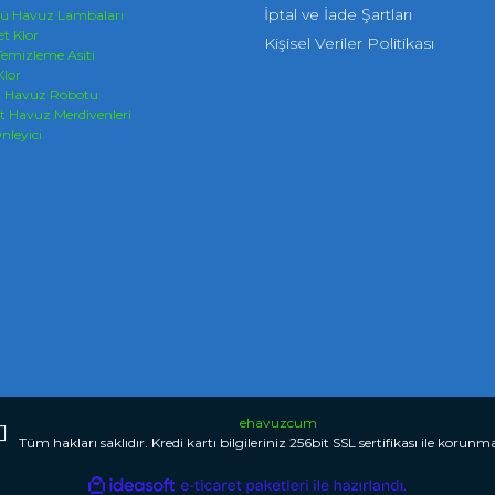
İptal ve İade Şartları
tü Havuz Lambaları
et Klor
Kişisel Veriler Politikası
emizleme Asiti
Klor
n Havuz Robotu
t Havuz Merdivenleri
nleyici
ehavuzcum
Tüm hakları saklıdır. Kredi kartı bilgileriniz 256bit SSL sertifikası ile korunm
ile
ideasoft
e-