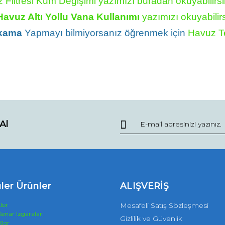
 Filtresi Kum Değişimi yazımızı buradan okuyabilirsi
Havuz Altı Yollu Vana Kullanımı
yazımızı okuyabilirs
ıkama
Yapmayı bilmiyorsanız öğrenmek için
Havuz Te
Al
ler Ürünler
ALIŞVERİŞ
lor
Mesafeli Satış Sözleşmesi
enar Izgaraları
Gizlilik ve Güvenlik
Klor