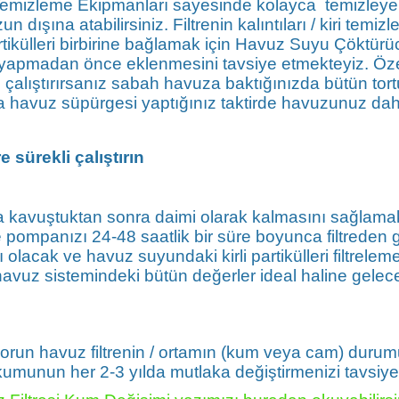
izleme Ekipmanları sayesinde kolayca temizleyeb
n dışına atabilirsiniz. Filtrenin kalıntıları / kiri tem
ikülleri birbirine bağlamak için Havuz Suyu Çöktürü
 yapmadan önce eklenmesini tavsiye etmekteyiz. Öz
lıştırırsanız sabah havuza baktığınızda bütün tortu
havuz süpürgesi yaptığınız taktirde havuzunuz daha 
e sürekli çalıştırın
a kavuştuktan sonra daimi olarak kalmasını sağlamakt
pompanızı 24-48 saatlik bir süre boyunca filtreden
ı olacak ve havuz suyundaki kirli partikülleri filtrele
 havuz sistemindeki bütün değerler ideal haline gelece
un havuz filtrenin / ortamın (kum veya cam) durumu ol
 kumunun her 2-3 yılda mutlaka değiştirmenizi tavsiy