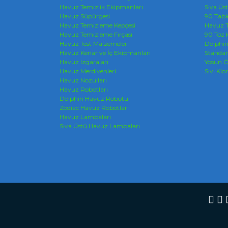
Havuz Temizlik Ekipmanları
Sıva Üs
Havuz Süpürgesi
90 Tabl
Havuz Temizleme Kepçesi
Havuz T
Havuz Temizleme Fırçası
90 Toz 
Havuz Test Malzemeleri
Dolphi
Havuz Kenar ve İç Ekipmanları
Standar
Havuz Izgaraları
Yosun Ö
Havuz Merdivenleri
Sıvı Klor
Havuz Nozulları
Havuz Robotları
Dolphin Havuz Robotu
Zodiac Havuz Robotları
Havuz Lambaları
Sıva Üstü Havuz Lambaları