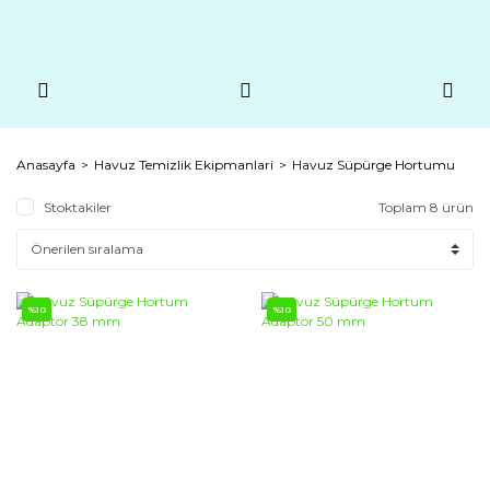
Anasayfa
Havuz Temizlik Ekipmanlari
Havuz Süpürge Hortumu
Stoktakiler
Toplam 8 ürün
%10
%10