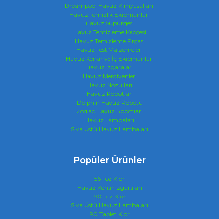
Dreampool Havuz Kimyasalları
Havuz Temizlik Ekipmanları
Havuz Süpürgesi
Havuz Temizleme Kepçesi
Havuz Temizleme Fırçası
Havuz Test Malzemeleri
Havuz Kenar ve İç Ekipmanları
Havuz Izgaraları
Havuz Merdivenleri
Havuz Nozulları
Havuz Robotları
Dolphin Havuz Robotu
Zodiac Havuz Robotları
Havuz Lambaları
Sıva Üstü Havuz Lambaları
Popüler Ürünler
56 Toz Klor
Havuz Kenar Izgaraları
90 Toz Klor
Sıva Üstü Havuz Lambaları
90 Tablet Klor