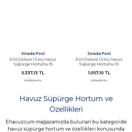
Sinada Pool
Sinada Pool
EVA Deluxe 1.5 inç Havuz
EVA Deluxe 1.5 inç Havuz
Süpürge Hortumu 15
Süpürge Hortumu 10
metre
metre
5.337,13 TL
1.057,10 TL
5.930,14 TL
1.174,56 TL
Havuz Süpürge Hortum ve
Özellikleri
Ehavuzcum mağazamızda bulunan bu kategoride
havuz süpürge hortum ve özellikleri konusunda