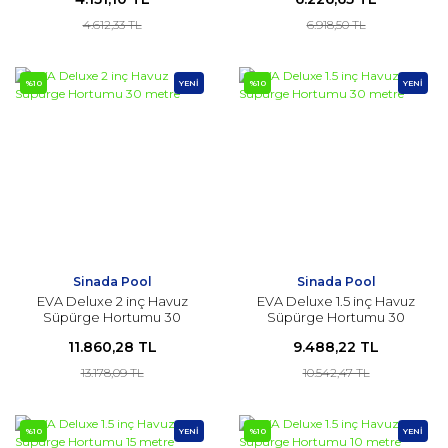
4.612,33 TL
6.918,50 TL
%10
YENİ
%10
YENİ
Sinada Pool
Sinada Pool
EVA Deluxe 2 inç Havuz
EVA Deluxe 1.5 inç Havuz
Süpürge Hortumu 30
Süpürge Hortumu 30
metre
metre
11.860,28 TL
9.488,22 TL
13.178,09 TL
10.542,47 TL
%10
YENİ
%10
YENİ