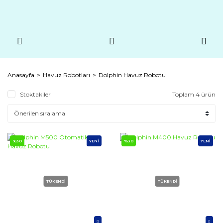
Anasayfa
Havuz Robotları
Dolphin Havuz Robotu
Stoktakiler
Toplam 4 ürün
%30
YENİ
%30
YENİ
TÜKENDİ
TÜKENDİ