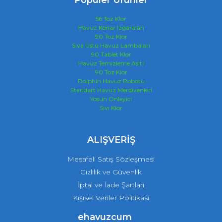
Popüler Ürünler
56 Toz Klor
Havuz Kenar Izgaraları
90 Toz Klor
Sıva Üstü Havuz Lambaları
90 Tablet Klor
Havuz Temizleme Asiti
90 Toz Klor
Dolphin Havuz Robotu
Standart Havuz Merdivenleri
Yosun Önleyici
Sıvı Klor
ALIŞVERİŞ
Mesafeli Satış Sözleşmesi
Gizlilik ve Güvenlik
İptal ve İade Şartları
Kişisel Veriler Politikası
ehavuzcum