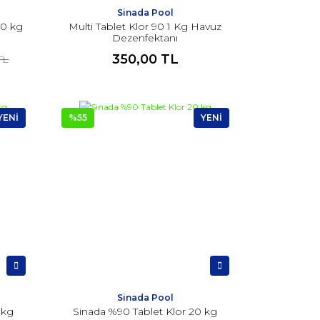
Sinada Pool
10 kg
Multi Tablet Klor 90 1 Kg Havuz
Dezenfektanı
350,00 TL
 TL
YENİ
%55
YENİ
Sinada Pool
 kg
Sinada %90 Tablet Klor 20 kg