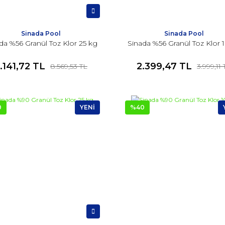
Sinada Pool
Sinada Pool
da %56 Granül Toz Klor 25 kg
Sinada %56 Granül Toz Klor 
.141,72 TL
2.399,47 TL
8.569,53 TL
3.999,11
0
YENİ
%40