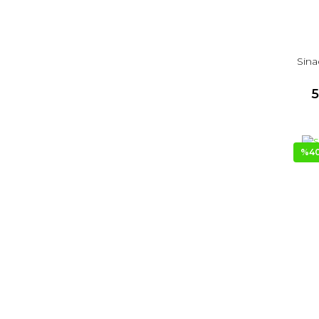
Sina
5
%4