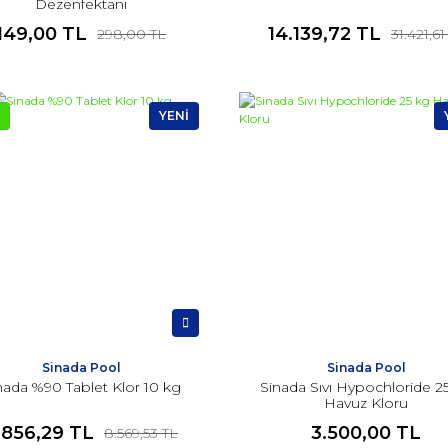
Dezenfektanı
149,00 TL
14.139,72 TL
298,00 TL
31.421,61
YENİ
Sinada Pool
Sinada Pool
nada %90 Tablet Klor 10 kg
Sinada Sıvı Hypochloride 2
Havuz Kloru
.856,29 TL
3.500,00 TL
8.569,53 TL