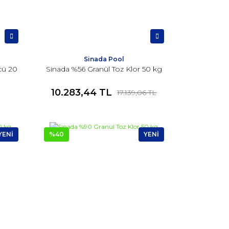
Sinada Pool
cü 20
Sinada %56 Granül Toz Klor 50 kg
10.283,44 TL
17.139,06 TL
YENİ
%40
YENİ