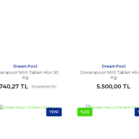
Dream Pool
Dream Pool
ampool %90 Tablet Klor 50
Dreampool %90 Tablet Klo
Kg
Kg
.740,27 TL
5.500,00 TL
12.486,10 TL
YENİ
%30