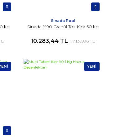
Sinada Pool
10 kg
Sinada %90 Granül Toz Klor 50 kg
10.283,44 TL
 TL
17.139,06 TL
YENİ
YENİ