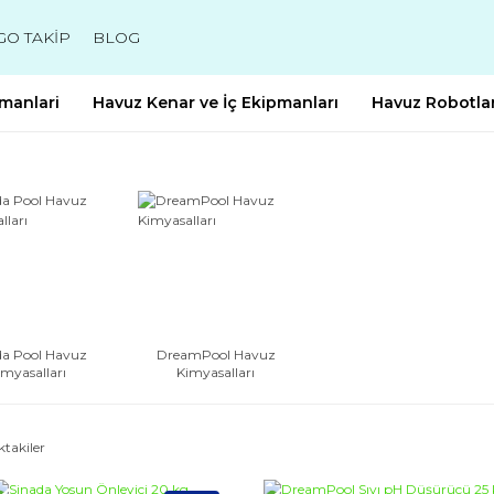
GO TAKİP
BLOG
manlari
Havuz Kenar ve İç Ekipmanları
Havuz Robotlar
da Pool Havuz
DreamPool Havuz
imyasalları
Kimyasalları
ktakiler