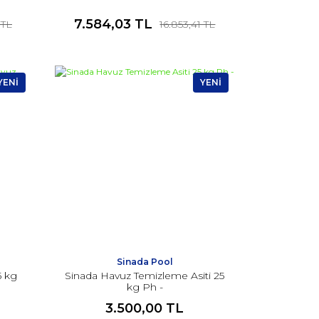
7.584,03 TL
 TL
16.853,41 TL
YENİ
YENİ
Sinada Pool
5 kg
Sinada Havuz Temizleme Asiti 25
kg Ph -
3.500,00 TL