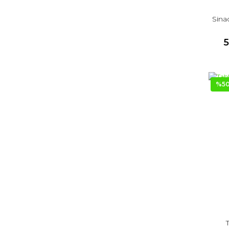
Sina
5
%5