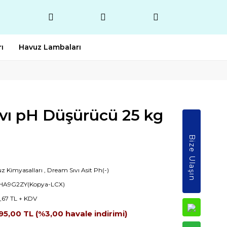
ı
Havuz Lambaları
vı pH Düşürücü 25 kg
Bize Ulaşın
z Kimyasalları
,
Dream Sıvı Asit Ph(-)
HA9G2ZY(Kopya-LCX)
6,67 TL + KDV
95,00 TL (%3,00 havale indirimi)