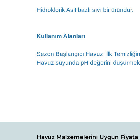
Hidroklorik Asit bazlı sıvı bir üründür.
Kullanım Alanları
Sezon Başlangıcı Havuz İlk T
emizliği
Havuz suyunda pH değerini düşürmek iç
Bu ürünün fiyat bilgisi, resim, ürün açıklamaların
Görüş ve önerileriniz için teşekkür ederiz.
Havuz Malzemelerini Uygun Fiyata 
Ürün resmi kalitesiz, bozuk veya görüntülenemiyo