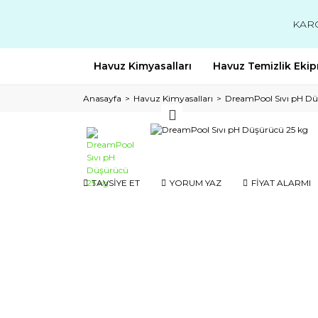
KAR
Havuz Kimyasalları
Havuz Temizlik Ekip
Anasayfa
Havuz Kimyasalları
DreamPool Sıvı pH Dü
TAVSİYE ET
YORUM YAZ
FİYAT ALARMI