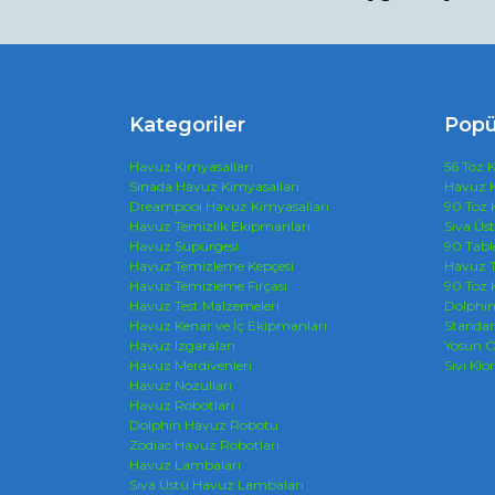
Ürün açıklamasında eksik bilgiler bulunuyor.
Ürün bilgilerinde hatalar bulunuyor.
Ürün fiyatı diğer sitelerden daha pahalı.
Bu ürüne benzer farklı alternatifler olmalı.
Kategoriler
Popü
Havuz Kimyasalları
56 Toz K
Sinada Havuz Kimyasalları
Havuz K
Dreampool Havuz Kimyasalları
90 Toz 
Havuz Temizlik Ekipmanları
Sıva Üs
Havuz Süpürgesi
90 Tabl
Havuz Temizleme Kepçesi
Havuz T
Havuz Temizleme Fırçası
90 Toz 
Havuz Test Malzemeleri
Dolphi
Havuz Kenar ve İç Ekipmanları
Standar
Havuz Izgaraları
Yosun Ö
Havuz Merdivenleri
Sıvı Klor
Havuz Nozulları
Havuz Robotları
Dolphin Havuz Robotu
Zodiac Havuz Robotları
Havuz Lambaları
Sıva Üstü Havuz Lambaları