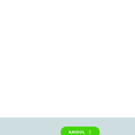
rak tarafımıza iletebilirsiniz.
KAYDOL