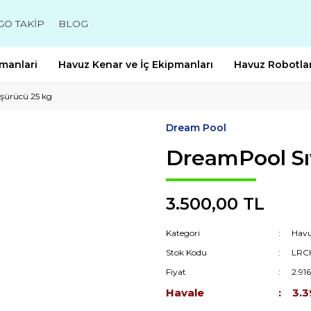
GO TAKİP
BLOG
manlari
Havuz Kenar ve İç Ekipmanları
Havuz Robotlar
şürücü 25 kg
Dream Pool
DreamPool Sı
3.500,00 TL
Kategori
Havu
Stok Kodu
LRC
Fiyat
2.91
Havale
3.3