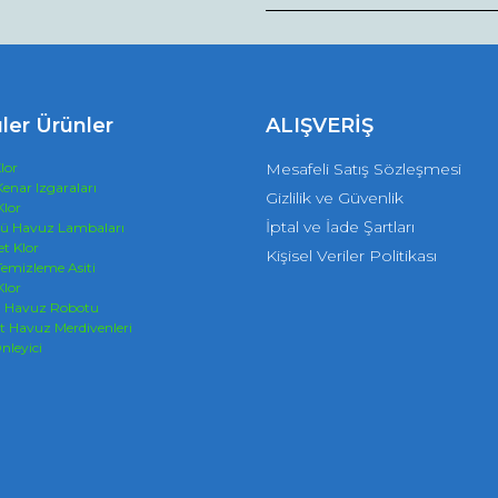
Yorum Yaz
ler Ürünler
ALIŞVERİŞ
lor
Mesafeli Satış Sözleşmesi
enar Izgaraları
Gizlilik ve Güvenlik
Klor
İptal ve İade Şartları
tü Havuz Lambaları
et Klor
Kişisel Veriler Politikası
Gönder
emizleme Asiti
Klor
n Havuz Robotu
t Havuz Merdivenleri
nleyici