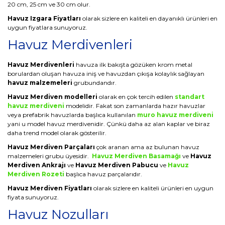
20 cm, 25 cm ve 30 cm olur.
Havuz Izgara Fiyatları
olarak sizlere en kaliteli en dayanıklı ürünleri en
uygun fiyatlara sunuyoruz.
Havuz Merdivenleri
Havuz Merdivenleri
havuza ilk bakışta gözüken krom metal
borulardan oluşan havuza iniş ve havuzdan çıkışa kolaylık sağlayan
havuz malzemeleri
grubundandır.
Havuz Merdiven modelleri
olarak en çok tercih edilen
standart
havuz merdiveni
modelidir. Fakat son zamanlarda hazır havuzlar
veya prefabrik havuzlarda başlıca kullanılan
muro havuz merdiveni
yani u model havuz merdivenidir. Çünkü daha az alan kaplar ve biraz
daha trend model olarak gösterilir.
Havuz Merdiven Parçaları
çok aranan ama az bulunan havuz
malzemeleri grubu üyesidir.
Havuz Merdiven Basamağı
ve
Havuz
Merdiven Ankrajı
ve
Havuz Merdiven Pabucu
ve
Havuz
Merdiven Rozeti
başlıca havuz parçalarıdır.
Havuz Merdiven Fiyatları
olarak sizlere en kaliteli ürünleri en uygun
fiyata sunuyoruz.
Havuz Nozulları