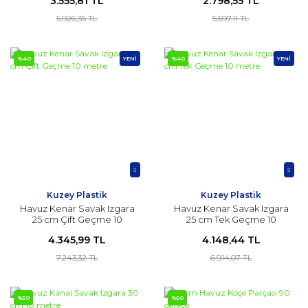
3.555,81 TL
2.798,55 TL
5.926,35 TL
5.597,11 TL
%40
YENİ
%40
YENİ
Kuzey Plastik
Kuzey Plastik
Havuz Kenar Savak Izgara
Havuz Kenar Savak Izgara
25 cm Çift Geçme 10
25 cm Tek Geçme 10
metre
metre
4.345,99 TL
4.148,44 TL
7.243,32 TL
6.914,07 TL
%50
%50