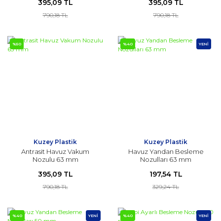
395,09 TL
395,09 TL
790,18 TL
790,18 TL
%50
%40
YENİ
Kuzey Plastik
Kuzey Plastik
Antrasit Havuz Vakum
Havuz Yandan Besleme
Nozulu 63 mm
Nozulları 63 mm
395,09 TL
197,54 TL
790,18 TL
329,24 TL
%40
YENİ
%40
YENİ