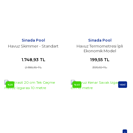
Sinada Pool
Sinada Pool
Havuz Skimmer - Standart
Havuz Termometresi İpli
Ekonomik Model
1.748,93 TL
199,55 TL
2.186,16 TL
399,10 TL
%25
%40
YENİ