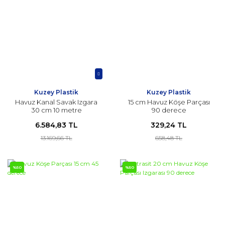
Kuzey Plastik
Kuzey Plastik
Havuz Kanal Savak Izgara
15 cm Havuz Köşe Parçası
30 cm 10 metre
90 derece
6.584,83 TL
329,24 TL
13.169,66 TL
658,48 TL
%50
%50