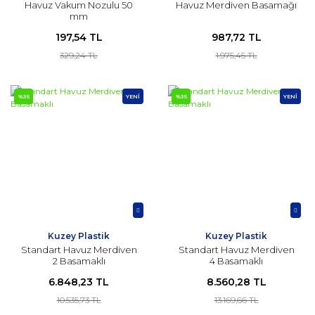
Havuz Vakum Nozulu 50
Havuz Merdiven Basamağı
mm
197,54 TL
987,72 TL
329,24 TL
1.975,45 TL
%35
YENİ
%35
YENİ
Kuzey Plastik
Kuzey Plastik
Standart Havuz Merdiven
Standart Havuz Merdiven
2 Basamaklı
4 Basamaklı
6.848,23 TL
8.560,28 TL
10.535,73 TL
13.169,66 TL