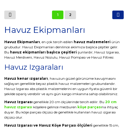
1
2
Havuz Ekipmanları
Havuz Ekipmanları
, en çok tercih edilen
havuz malzemeleri
ürün
grubudur. Havuz Ekipmanları denilince aklımıza başlıca çeşitler gelir.
Bu
havuz ekipmanları başlıca çeşitleri
şunlardır; Havuz Izgarası,
Havuz Merdiveni, Havuz Nozulu, Havuz Pompası ve Havuz Filtresi.
Havuz Izgaraları
Havuz kenar ızgaraları
, havuzun güzel görünüme kavuşmasını
sağlayan genellikle beyaz plastik havuz malzemeleri grubundandır.
Havuz Izgarası abs plastik malzemelerini en uygun fiyata güvenli bir
şekilde sipariş verebilir ve aynı gün kargo imkanına sahip olabilirsiniz.
Havuz Izgarası
genellikle 20 cm ölçülerinde tercih edilir. Bu
20 cm
havuz ızgarası
köşelere gelince mecburen
köşe parçası
na ihtiyaç
duyar. Bu köşe parçası ölçüsü de genellikle kullanılan havuz ızgarası
ölçüsü olur.
Havuz Izgarası ve Havuz Köşe Parçası ölçüleri
genellikle 15 cm,