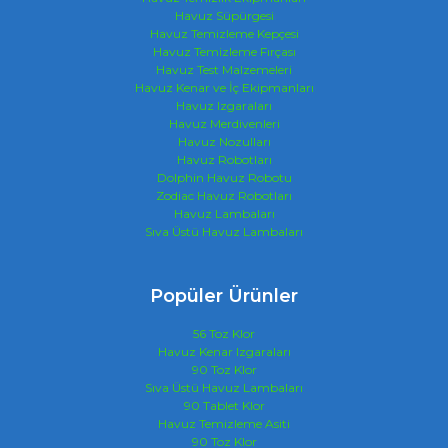
Havuz Süpürgesi
Havuz Temizleme Kepçesi
Havuz Temizleme Fırçası
Havuz Test Malzemeleri
Havuz Kenar ve İç Ekipmanları
Havuz Izgaraları
Havuz Merdivenleri
Havuz Nozulları
Havuz Robotları
Dolphin Havuz Robotu
Zodiac Havuz Robotları
Havuz Lambaları
Sıva Üstü Havuz Lambaları
Popüler Ürünler
56 Toz Klor
Havuz Kenar Izgaraları
90 Toz Klor
Sıva Üstü Havuz Lambaları
90 Tablet Klor
Havuz Temizleme Asiti
90 Toz Klor