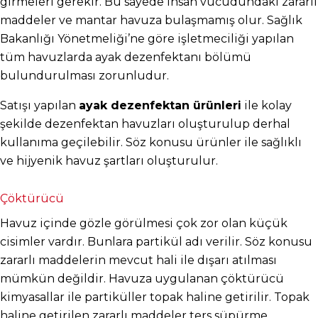
girmeleri gerekir. Bu sayede insan vücudundaki zararlı 
maddeler ve mantar havuza bulaşmamış olur. Sağlık 
Bakanlığı Yönetmeliği’ne göre işletmeciliği yapılan 
tüm havuzlarda ayak dezenfektanı bölümü 
bulundurulması zorunludur.
Satışı yapılan 
ayak dezenfektan ürünleri
 ile kolay 
şekilde dezenfektan havuzları oluşturulup derhal 
kullanıma geçilebilir. Söz konusu ürünler ile sağlıklı 
ve hijyenik havuz şartları oluşturulur.
Çöktürücü
Havuz içinde gözle görülmesi çok zor olan küçük 
cisimler vardır. Bunlara partikül adı verilir. Söz konusu 
zararlı maddelerin mevcut hali ile dışarı atılması 
mümkün değildir. Havuza uygulanan çöktürücü 
kimyasallar ile partiküller topak haline getirilir. Topak 
haline getirilen zararlı maddeler ters süpürme 