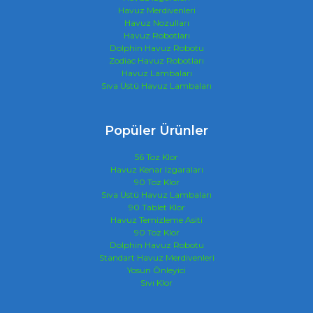
Havuz Merdivenleri
Havuz Nozulları
Havuz Robotları
Dolphin Havuz Robotu
Zodiac Havuz Robotları
Havuz Lambaları
Sıva Üstü Havuz Lambaları
Popüler Ürünler
56 Toz Klor
Havuz Kenar Izgaraları
90 Toz Klor
Sıva Üstü Havuz Lambaları
90 Tablet Klor
Havuz Temizleme Asiti
90 Toz Klor
Dolphin Havuz Robotu
Standart Havuz Merdivenleri
Yosun Önleyici
Sıvı Klor