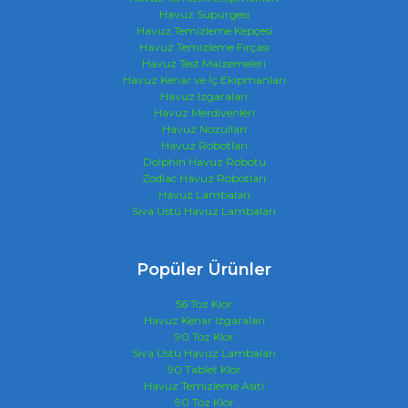
Havuz Süpürgesi
Havuz Temizleme Kepçesi
Havuz Temizleme Fırçası
Havuz Test Malzemeleri
Havuz Kenar ve İç Ekipmanları
Havuz Izgaraları
Havuz Merdivenleri
Havuz Nozulları
Havuz Robotları
Dolphin Havuz Robotu
Zodiac Havuz Robotları
Havuz Lambaları
Sıva Üstü Havuz Lambaları
Popüler Ürünler
56 Toz Klor
Havuz Kenar Izgaraları
90 Toz Klor
Sıva Üstü Havuz Lambaları
90 Tablet Klor
Havuz Temizleme Asiti
90 Toz Klor