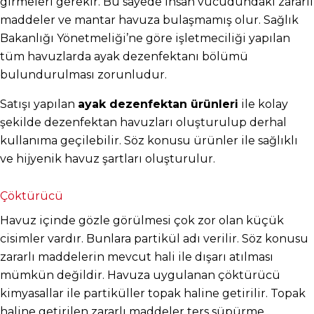
girmeleri gerekir. Bu sayede insan vücudundaki zararlı 
maddeler ve mantar havuza bulaşmamış olur. Sağlık 
Bakanlığı Yönetmeliği’ne göre işletmeciliği yapılan 
tüm havuzlarda ayak dezenfektanı bölümü 
bulundurulması zorunludur.
Satışı yapılan 
ayak dezenfektan ürünleri
 ile kolay 
şekilde dezenfektan havuzları oluşturulup derhal 
kullanıma geçilebilir. Söz konusu ürünler ile sağlıklı 
ve hijyenik havuz şartları oluşturulur.
Çöktürücü
Havuz içinde gözle görülmesi çok zor olan küçük 
cisimler vardır. Bunlara partikül adı verilir. Söz konusu 
zararlı maddelerin mevcut hali ile dışarı atılması 
mümkün değildir. Havuza uygulanan çöktürücü 
kimyasallar ile partiküller topak haline getirilir. Topak 
haline getirilen zararlı maddeler ters süpürme 