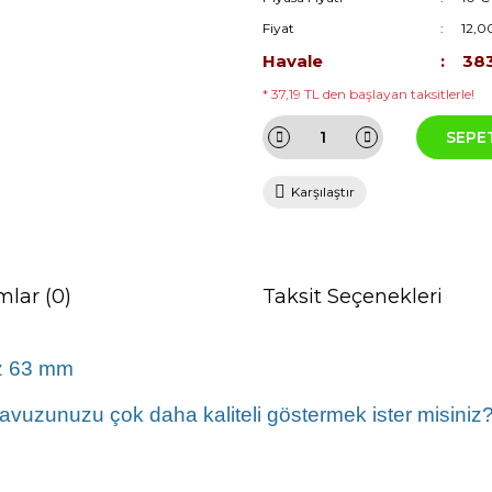
Fiyat
12,0
Havale
383
* 37,19 TL den başlayan taksitlerle!
SEPE
Karşılaştır
mlar (0)
Taksit Seçenekleri
z 63 mm
vuzunuzu çok daha kaliteli göstermek ister misiniz