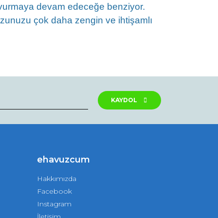
da vurmaya devam edeceğe benziyor.
zunuzu çok daha zengin ve ihtişamlı
rak tarafımıza iletebilirsiniz.
KAYDOL
ehavuzcum
Hakkımızda
Facebook
Instagram
İletişim