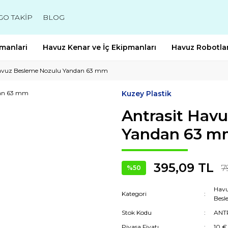
GO TAKİP
BLOG
manlari
Havuz Kenar ve İç Ekipmanları
Havuz Robotlar
Havuz Besleme Nozulu Yandan 63 mm
Kuzey Plastik
Antrasit Hav
Yandan 63 m
395,09 TL
7
%50
Havu
Kategori
Besl
Stok Kodu
ANT
Piyasa Fiyatı
10 €