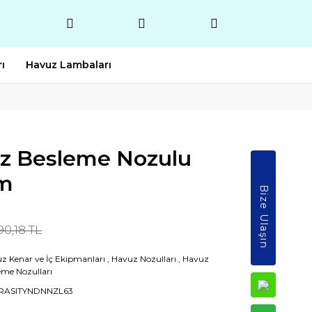
ı
Havuz Lambaları
uz Besleme Nozulu
m
Bize Ulaşın
90,18 TL
z Kenar ve İç Ekipmanları
,
Havuz Nozulları
,
Havuz
eme Nozulları
RASITYNDNNZL63