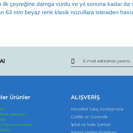
ılı ilk çeyreğine damga vurdu ve yıl sonuna kadar 
 63 mm beyaz renk klasik nozullara istinaden havu
da ve diğer konularda yetersiz gördüğünüz noktaları öneri formunu kullana
Bu ürüne ilk yorumu siz yapın!
Al
r.
Yorum Yaz
ler Ürünler
ALIŞVERİŞ
lor
Mesafeli Satış Sözleşmesi
enar Izgaraları
Gizlilik ve Güvenlik
Klor
İptal ve İade Şartları
tü Havuz Lambaları
et Klor
Kişisel Veriler Politikası