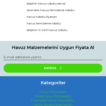
dolphin havuz robotu servisi
Yorum Yaz
Ürün resmi kalitesiz, bozuk veya görüntülenemiyor.
otomatik havuz temizleme robotu
Ürün açıklamasında eksik bilgiler bulunuyor.
havuz robotu fiyatları
Ürün bilgilerinde hatalar bulunuyor.
havuz temizleme robotu
Ürün fiyatı diğer sitelerden daha pahalı.
dolphin m 400 havuz robotu
Bu ürüne benzer farklı alternatifler olmalı.
Havuz Malzemelerini Uygun Fiyata Al
Gönder
KAYDOL
Kategoriler
Havuz Kimyasalları
Sinada Havuz Kimyasalları
Dreampool Havuz Kimyasalları
Havuz Temizlik Ekipmanları