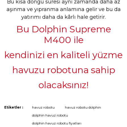
Bu kısa döngü süresi aynı zamanda daha az
aşınma ve yıpranma anlamına gelir ve bu da
yatırımı daha da kârlı hale getirir.
Bu Dolphin Supreme
M400 ile
kendinizi en kaliteli yüzme
havuzu robotuna sahip
olacaksınız!
Bu ürünün fiyat bilgisi, resim, ürün açıklamalarında ve diğer
Etiketler :
havuz robotu
havuz robotu dolphin
konularda yetersiz gördüğünüz noktaları öneri formunu
Bu ürüne ilk yorumu siz yapın!
dolphin havuz robotu
kullanarak tarafımıza iletebilirsiniz.
Görüş ve önerileriniz için teşekkür ederiz.
dolphin havuz robotu fiyatları