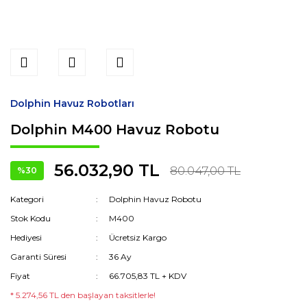
Dolphin Havuz Robotları
Dolphin M400 Havuz Robotu
56.032,90 TL
80.047,00 TL
%30
Kategori
Dolphin Havuz Robotu
Stok Kodu
M400
Hediyesi
Ücretsiz Kargo
Garanti Süresi
36 Ay
Fiyat
66.705,83 TL + KDV
* 5.274,56 TL den başlayan taksitlerle!