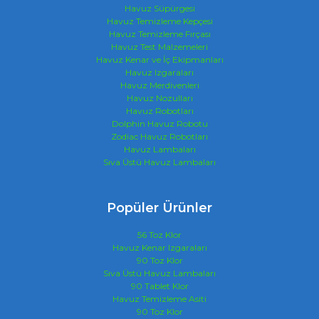
Havuz Süpürgesi
Havuz Temizleme Kepçesi
Havuz Temizleme Fırçası
Havuz Test Malzemeleri
Havuz Kenar ve İç Ekipmanları
Havuz Izgaraları
Havuz Merdivenleri
Havuz Nozulları
Havuz Robotları
Dolphin Havuz Robotu
Zodiac Havuz Robotları
Havuz Lambaları
Sıva Üstü Havuz Lambaları
Popüler Ürünler
56 Toz Klor
Havuz Kenar Izgaraları
90 Toz Klor
Sıva Üstü Havuz Lambaları
90 Tablet Klor
Havuz Temizleme Asiti
90 Toz Klor