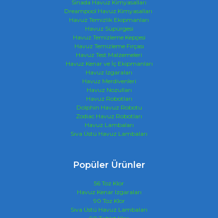
Sinada Havuz Kimyasalları
Dreampool Havuz Kimyasalları
Havuz Temizlik Ekipmanları
Havuz Süpürgesi
Havuz Temizleme Kepçesi
Havuz Temizleme Fırçası
Havuz Test Malzemeleri
Havuz Kenar ve İç Ekipmanları
Havuz Izgaraları
Havuz Merdivenleri
Havuz Nozulları
Havuz Robotları
Dolphin Havuz Robotu
Zodiac Havuz Robotları
Havuz Lambaları
Sıva Üstü Havuz Lambaları
Popüler Ürünler
56 Toz Klor
Havuz Kenar Izgaraları
90 Toz Klor
Sıva Üstü Havuz Lambaları