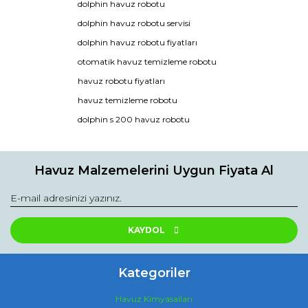
dolphin havuz robotu
kullanarak tarafımıza iletebilirsiniz.
Görüş ve önerileriniz için teşekkür ederiz.
dolphin havuz robotu servisi
s200 havuz robotu
dolphin havuz robotu fiyatları
liner havuzum için çok ideal oldu. güzel robot harika fiyat
Ürün resmi kalitesiz, bozuk veya görüntülenemiyor.
otomatik havuz temizleme robotu
Ürün açıklamasında eksik bilgiler bulunuyor.
Yusuf Deşe | 18/06/2022
havuz robotu fiyatları
Ürün bilgilerinde hatalar bulunuyor.
havuz temizleme robotu
Ürün fiyatı diğer sitelerden daha pahalı.
dolphin s 200 havuz robotu
Yorum Yaz
Bu ürüne benzer farklı alternatifler olmalı.
Havuz Malzemelerini Uygun Fiyata Al
Gönder
KAYDOL
Kategoriler
Havuz Kimyasalları