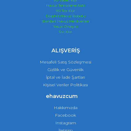
90 Tablet Klor
Havuz Temizleme Asiti
90 Toz Klor
Dolphin Havuz Robotu
Standart Havuz Merdivenleri
Yosun Önleyici
Sıvı Klor
ALIŞVERİŞ
Mesafeli Satış Sözleşmesi
Gizlilik ve Güvenlik
İptal ve İade Şartları
Kişisel Veriler Politikası
ehavuzcum
Hakkımızda
Facebook
Instagram
İletişim