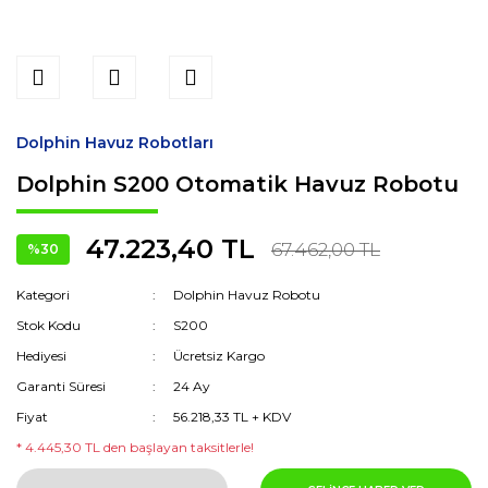
Dolphin Havuz Robotları
Dolphin S200 Otomatik Havuz Robotu
47.223,40 TL
67.462,00 TL
%30
Kategori
Dolphin Havuz Robotu
Stok Kodu
S200
Hediyesi
Ücretsiz Kargo
Garanti Süresi
24 Ay
Fiyat
56.218,33 TL + KDV
* 4.445,30 TL den başlayan taksitlerle!