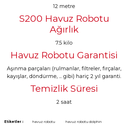
12 metre
S200 Havuz Robotu
Ağırlık
7.5 kilo
Havuz Robotu Garantisi
Aşınma parçaları (rulmanlar, filtreler, fırçalar,
kayışlar, döndürme, ... gibi) hariç 2 yıl garanti.
Temizlik Süresi
2 saat
Bu ürünün fiyat bilgisi, resim, ürün açıklamalarında ve diğer
Etiketler :
havuz robotu
havuz robotu dolphin
konularda yetersiz gördüğünüz noktaları öneri formunu