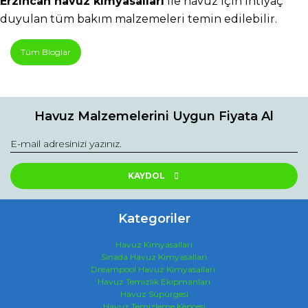
Erzincan havuz kimyasalları
 ile havuz için ihtiyaç 
duyulan tüm bakım malzemeleri temin edilebilir.
Tüm Bloglar
Havuz Malzemelerini Uygun Fiyata Al
KAYDOL
Kategoriler
Havuz Kimyasalları
Sinada Havuz Kimyasalları
Dreampool Havuz Kimyasalları
Havuz Temizlik Ekipmanları
Havuz Süpürgesi
Havuz Temizleme Kepçesi