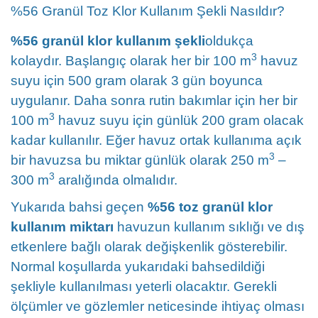
%56 Granül Toz Klor Kullanım Şekli Nasıldır?
%56 granül klor kullanım şekli
oldukça
3
kolaydır. Başlangıç olarak her bir 100 m
havuz
suyu için 500 gram olarak 3 gün boyunca
uygulanır. Daha sonra rutin bakımlar için her bir
3
100 m
havuz suyu için günlük 200 gram olacak
kadar kullanılır. Eğer havuz ortak kullanıma açık
3
bir havuzsa bu miktar günlük olarak 250 m
–
3
300 m
aralığında olmalıdır.
Yukarıda bahsi geçen
%56 toz granül klor
kullanım miktarı
havuzun kullanım sıklığı ve dış
etkenlere bağlı olarak değişkenlik gösterebilir.
Normal koşullarda yukarıdaki bahsedildiği
şekliyle kullanılması yeterli olacaktır. Gerekli
ölçümler ve gözlemler neticesinde ihtiyaç olması