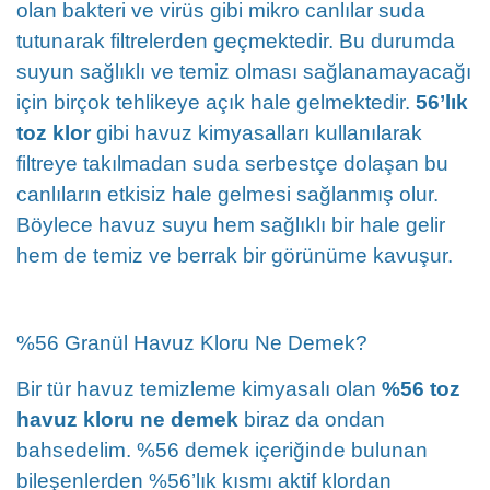
olan bakteri ve virüs gibi mikro canlılar suda
tutunarak filtrelerden geçmektedir. Bu durumda
suyun sağlıklı ve temiz olması sağlanamayacağı
için birçok tehlikeye açık hale gelmektedir.
56’lık
toz klor
gibi havuz kimyasalları kullanılarak
filtreye takılmadan suda serbestçe dolaşan bu
canlıların etkisiz hale gelmesi sağlanmış olur.
Böylece havuz suyu hem sağlıklı bir hale gelir
hem de temiz ve berrak bir görünüme kavuşur.
%56 Granül Havuz Kloru Ne Demek?
Bir tür havuz temizleme kimyasalı olan
%56 toz
havuz kloru ne demek
biraz da ondan
bahsedelim. %56 demek içeriğinde bulunan
bileşenlerden %56’lık kısmı aktif klordan