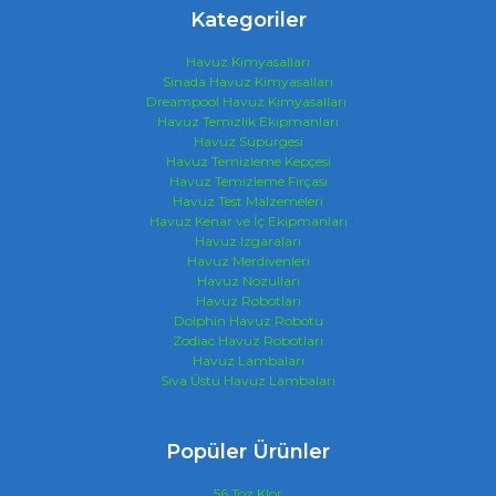
Kategoriler
Havuz Kimyasalları
Sinada Havuz Kimyasalları
Dreampool Havuz Kimyasalları
Havuz Temizlik Ekipmanları
Havuz Süpürgesi
Havuz Temizleme Kepçesi
Havuz Temizleme Fırçası
Havuz Test Malzemeleri
Havuz Kenar ve İç Ekipmanları
Havuz Izgaraları
Havuz Merdivenleri
Havuz Nozulları
Havuz Robotları
Dolphin Havuz Robotu
Zodiac Havuz Robotları
Havuz Lambaları
Sıva Üstü Havuz Lambaları
Popüler Ürünler
56 Toz Klor