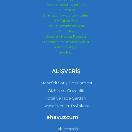
Havuz Kenar Izgaraları
90 Toz Klor
Sıva Üstü Havuz Lambaları
90 Tablet Klor
Havuz Temizleme Asiti
90 Toz Klor
Dolphin Havuz Robotu
Standart Havuz Merdivenleri
Yosun Önleyici
Sıvı Klor
ALIŞVERİŞ
Mesafeli Satış Sözleşmesi
Gizlilik ve Güvenlik
İptal ve İade Şartları
Kişisel Veriler Politikası
ehavuzcum
Hakkımızda