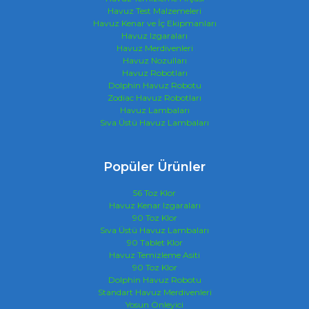
Havuz Test Malzemeleri
Havuz Kenar ve İç Ekipmanları
Havuz Izgaraları
Havuz Merdivenleri
Havuz Nozulları
Havuz Robotları
Dolphin Havuz Robotu
Zodiac Havuz Robotları
Havuz Lambaları
Sıva Üstü Havuz Lambaları
Popüler Ürünler
56 Toz Klor
Havuz Kenar Izgaraları
90 Toz Klor
Sıva Üstü Havuz Lambaları
90 Tablet Klor
Havuz Temizleme Asiti
90 Toz Klor
Dolphin Havuz Robotu
Standart Havuz Merdivenleri
Yosun Önleyici