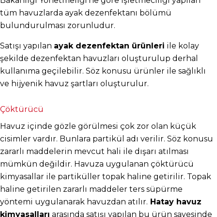
Bakanlığı Yönetmeliği’ne göre işletmeciliği yapılan 
tüm havuzlarda ayak dezenfektanı bölümü 
bulundurulması zorunludur.
Satışı yapılan 
ayak dezenfektan ürünleri
 ile kolay 
şekilde dezenfektan havuzları oluşturulup derhal 
kullanıma geçilebilir. Söz konusu ürünler ile sağlıklı 
ve hijyenik havuz şartları oluşturulur.
Çöktürücü
Havuz içinde gözle görülmesi çok zor olan küçük 
cisimler vardır. Bunlara partikül adı verilir. Söz konusu 
zararlı maddelerin mevcut hali ile dışarı atılması 
mümkün değildir. Havuza uygulanan çöktürücü 
kimyasallar ile partiküller topak haline getirilir. Topak 
haline getirilen zararlı maddeler ters süpürme 
yöntemi uygulanarak havuzdan atılır.
 Hatay havuz 
kimyasalları
 arasında satışı yapılan bu ürün sayesinde 