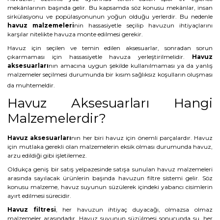
mekânlarının başında gelir. Bu kapsamda söz konusu mekânlar, insan
sirkülasyonu ve popülasyonunun yoğun olduğu yerlerdir. Bu nedenle
havuz malzemeleri
nin hassasiyetle seçilip havuzun ihtiyaçlarını
karşılar nitelikte havuza monte edilmesi gerekir.
Havuz için seçilen ve temin edilen aksesuarlar, sonradan sorun
çıkarmaması için hassasiyetle havuza yerleştirilmelidir.
Havuz
aksesuarları
nın amacına uygun şekilde kullanılmaması ya da yanlış
malzemeler seçilmesi durumunda bir kısım sağlıksız koşulların oluşması
da muhtemeldir.
Havuz Aksesuarları Hangi
Malzemelerdir?
Havuz aksesuarları
nın her biri havuz için önemli parçalardır. Havuz
için mutlaka gerekli olan malzemelerin eksik olması durumunda havuz,
arzu edildiği gibi işletilemez.
Oldukça geniş bir satış yelpazesinde satışa sunulan havuz malzemeleri
arasında sayılacak ürünlerin başında havuzun filtre sistemi gelir. Söz
konusu malzeme, havuz suyunun süzülerek içindeki yabancı cisimlerin
ayırt edilmesi sürecidir.
Havuz filtresi
, her havuzun ihtiyaç duyacağı, olmazsa olmaz
malzemeler arasındadır. Havuz suyunun süzülmesi sonucunda su, her