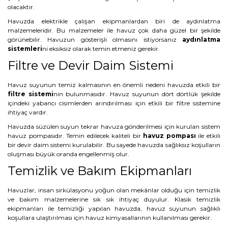
olacaktır.
Havuzda elektrikle çalışan ekipmanlardan biri de aydınlatma
malzemeleridir. Bu malzemeler ile havuz çok daha güzel bir şekilde
görünebilir. Havuzun gösterişli olmasını istiyorsanız
aydınlatma
sistemleri
ni eksiksiz olarak temin etmeniz gerekir.
Filtre ve Devir Daim Sistemi
Havuz suyunun temiz kalmasının en önemli nedeni havuzda etkili bir
filtre sistemi
nin bulunmasıdır. Havuz suyunun dört dörtlük şekilde
içindeki yabancı cisimlerden arındırılması için etkili bir filtre sistemine
ihtiyaç vardır.
Havuzda süzülen suyun tekrar havuza gönderilmesi için kurulan sistem
havuz pompasıdır. Temin edilecek kaliteli bir
havuz pompası
ile etkili
bir devir daim sistemi kurulabilir. Bu sayede havuzda sağlıksız koşulların
oluşması büyük oranda engellenmiş olur.
Temizlik ve Bakım Ekipmanları
Havuzlar, insan sirkülasyonu yoğun olan mekânlar olduğu için temizlik
ve bakım malzemelerine sık sık ihtiyaç duyulur. Klasik temizlik
ekipmanları ile temizliği yapılan havuzda, havuz suyunun sağlıklı
koşullara ulaştırılması için havuz kimyasallarının kullanılması gerekir.