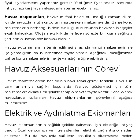
fiyat kıyaslamasını yapmanız gerekir. Yaptığınız fiyat analizi sonunda
ihtiyacınızı karşılayan aksesuarları temin edebilirsiniz.
Havuz ekipmanları
, havuzun faal halde bulunduğu zaman dilimi
içinde havuzda mutlaka bulunması gereken malzemelerdir. Bahse konu
malzemelerin herhangi birinin eksikliği durumunda havuzda bir şeyler
eksik kalacaktır. Oluşan eksiklik de ilerleyen süreçte bir kısım sağlıksız
şartların oluşması söz konusu olabilir.
Havuz ekipmanlarının temin edilmesi sırasında hangi malzemenin ne
işe yaradığının da bilinmesinde fayda vardır. Aşağıdaki başlığımızda
bahse konu malzemelerin ne işe yaradığını öğrenebilirsiniz.
Havuz Aksesuarlarının Görevi
Havuz malzemelerinin her birinin havuzdaki görevi farklıdır. Havuzun
tam anlamıyla sağlıklı koşullarda faaliyet göstermesi için tüm
malzemelere eksiksiz bir şekilde sahip olmakta fayda vardır. Genel olarak
havuzlarda kullanılan havuz ekipmanlarının görevlerini aşağıda
bulabilirsiniz.
Elektrik ve Aydınlatma Ekipmanları
Havuz ekipmanlarının sağlıklı şekilde çalışması için elektriğe ihtiyaç
vardır. Özellikle pompa ve filtre sistemleri, elektrik bağlantısı olmadan
çalışmaz. Bu da havuzda sağlıksız koşulların oluşmasına neden