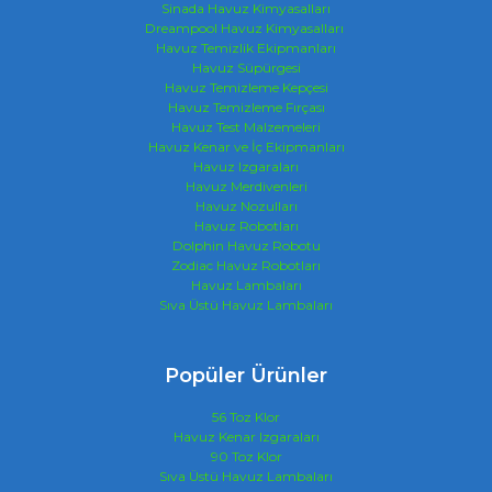
Sinada Havuz Kimyasalları
Dreampool Havuz Kimyasalları
Havuz Temizlik Ekipmanları
Havuz Süpürgesi
Havuz Temizleme Kepçesi
Havuz Temizleme Fırçası
Havuz Test Malzemeleri
Havuz Kenar ve İç Ekipmanları
Havuz Izgaraları
Havuz Merdivenleri
Havuz Nozulları
Havuz Robotları
Dolphin Havuz Robotu
Zodiac Havuz Robotları
Havuz Lambaları
Sıva Üstü Havuz Lambaları
Popüler Ürünler
56 Toz Klor
Havuz Kenar Izgaraları
90 Toz Klor
Sıva Üstü Havuz Lambaları