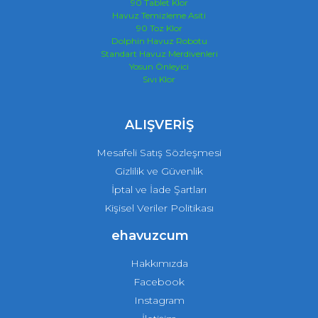
90 Tablet Klor
Havuz Temizleme Asiti
90 Toz Klor
Dolphin Havuz Robotu
Standart Havuz Merdivenleri
Yosun Önleyici
Sıvı Klor
ALIŞVERİŞ
Mesafeli Satış Sözleşmesi
Gizlilik ve Güvenlik
İptal ve İade Şartları
Kişisel Veriler Politikası
ehavuzcum
Hakkımızda
Facebook
Instagram