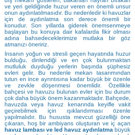
dış mekanı gösteren, bakanları hayran bırakan
ve yeri geldiğinde huzur veren en önemli unsur
onun aydınlatılmasıdır. Bu nedenledir ki havuzlar
için de aydınlatma son derece önemli bir
konudur. Son yıllarda giderek önemsenmeye
başlayan bu konuya dair kafalarda fikir olması
adına bahsedeceklerimize mutlaka bir göz
atmanızı öneririz.
İnsanın yoğun ve stresli geçen hayatında huzur
bulduğu, dinlendiği ve en çok bulunmaktan
mutluluk duyduğu yerlerin başında şüphesiz
evleri gelir. Bu nedenle mekan tasarımından
tutun en ince ayrıntısına kadar büyük bir özenle
ve zevkle döşenmesi önemlidir. Özellikle
bahçesi ve havuzu bulunan evler için bu durum
çok daha büyük önem kazanmaktadır. Bahçede,
havuzda veya havuz kenarında keyifle vakit
geçirebilmek için ışıklandırması özenle
yapılmalıdır. Bu hususta mevcut güzelliği öne
çıkaran, hoş bir ambiyans oluşturan ve iç açan
havuz lambası ve led havuz aydınlatma
büyük