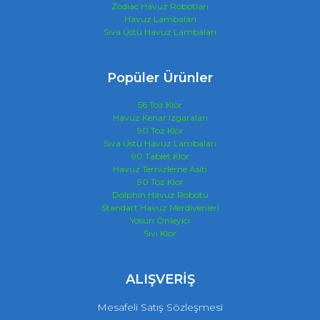
Zodiac Havuz Robotları
Havuz Lambaları
Sıva Üstü Havuz Lambaları
Popüler Ürünler
56 Toz Klor
Havuz Kenar Izgaraları
90 Toz Klor
Sıva Üstü Havuz Lambaları
90 Tablet Klor
Havuz Temizleme Asiti
90 Toz Klor
Dolphin Havuz Robotu
Standart Havuz Merdivenleri
Yosun Önleyici
Sıvı Klor
ALIŞVERİŞ
Mesafeli Satış Sözleşmesi