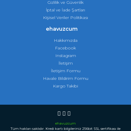
Gizlilik ve Güvenlik
İptal ve İade Şartları
Kişisel Veriler Politikası
ehavuzcum
Hakkımızda
Facebook
Instagram
İletişim
İletişim Formu
Havale Bildirim Formu
Kargo Takibi
ehavuzcum
Tüm hakları saklıdır. Kredi kartı bilgileriniz 256bit SSL sertifikası ile