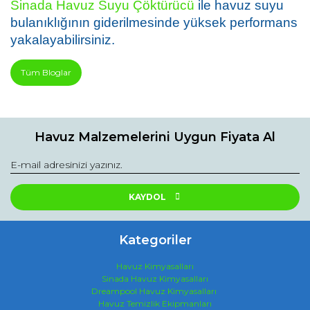
Sinada Havuz Suyu Çöktürücü
 ile havuz suyu 
bulanıklığının giderilmesinde yüksek performans 
yakalayabilirsiniz.
Tüm Bloglar
Havuz Malzemelerini Uygun Fiyata Al
KAYDOL
Kategoriler
Havuz Kimyasalları
Sinada Havuz Kimyasalları
Dreampool Havuz Kimyasalları
Havuz Temizlik Ekipmanları