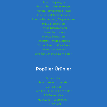
Havuz Süpürgesi
Havuz Temizleme Kepçesi
Havuz Temizleme Fırçası
Havuz Test Malzemeleri
Havuz Kenar ve İç Ekipmanları
Havuz Izgaraları
Havuz Merdivenleri
Havuz Nozulları
Havuz Robotları
Dolphin Havuz Robotu
Zodiac Havuz Robotları
Havuz Lambaları
Sıva Üstü Havuz Lambaları
Popüler Ürünler
56 Toz Klor
Havuz Kenar Izgaraları
90 Toz Klor
Sıva Üstü Havuz Lambaları
90 Tablet Klor
Havuz Temizleme Asiti
90 Toz Klor