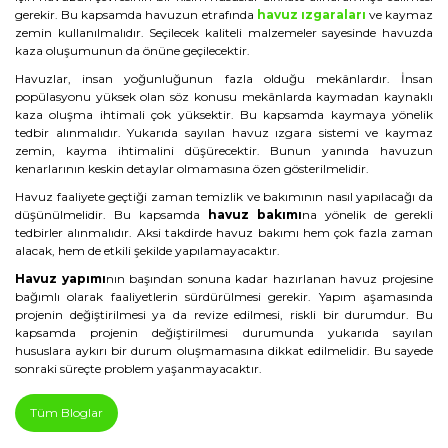
gerekir. Bu kapsamda havuzun etrafında
havuz ızgaraları
ve kaymaz
zemin kullanılmalıdır. Seçilecek kaliteli malzemeler sayesinde havuzda
kaza oluşumunun da önüne geçilecektir.
Havuzlar, insan yoğunluğunun fazla olduğu mekânlardır. İnsan
popülasyonu yüksek olan söz konusu mekânlarda kaymadan kaynaklı
kaza oluşma ihtimali çok yüksektir. Bu kapsamda kaymaya yönelik
tedbir alınmalıdır. Yukarıda sayılan havuz ızgara sistemi ve kaymaz
zemin, kayma ihtimalini düşürecektir. Bunun yanında havuzun
kenarlarının keskin detaylar olmamasına özen gösterilmelidir.
Havuz faaliyete geçtiği zaman temizlik ve bakımının nasıl yapılacağı da
düşünülmelidir. Bu kapsamda
havuz bakımı
na yönelik de gerekli
tedbirler alınmalıdır. Aksi takdirde havuz bakımı hem çok fazla zaman
alacak, hem de etkili şekilde yapılamayacaktır.
Havuz yapımı
nın başından sonuna kadar hazırlanan havuz projesine
bağımlı olarak faaliyetlerin sürdürülmesi gerekir. Yapım aşamasında
projenin değiştirilmesi ya da revize edilmesi, riskli bir durumdur. Bu
kapsamda projenin değiştirilmesi durumunda yukarıda sayılan
hususlara aykırı bir durum oluşmamasına dikkat edilmelidir. Bu sayede
sonraki süreçte problem yaşanmayacaktır.
Tüm Bloglar