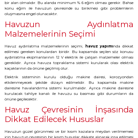
bir alan olmalıdır. Bu alanda minimum % 6 eğim olması gerekir. Bahse
konu eğim ile havuzun çevresinde su birikmesi gibi problemlerin
oluşmasına engel olunacaktır.
Havuzun Aydınlatma
Malzemelerinin Seçimi
Havuz aydınlatma malzemelerinin seçimi,
havuz yapımı
nda dikkat
edilmesi gereken konulardan biridir. Bu kapsamda seçilen söz konusu
aydınlatma ekipmanlarının 12 V elektrik ile çalışan malzemeler olması
gereklidir. Ayrıca havuza topraklama sistemi kurularak olası elektrik
kaçaklarının da önüne geçilmiş olur.
Elektrik sisteminin kurulu olduğu makine dairesi, korozyondan
etkilenmeyecek şekilde dizayn edilmelidir. Bu kapsamda makine
dairesine havalandırma sistemi kurulmalıdır. Ayrıca makine dairesine
kurulacak tahliye kanalı ile havuzu su basması gibi durumların da
önüne geçilecektir.
Havuz Çevresinin İnşasında
Dikkat Edilecek Hususlar
Havuzun güzel görünmesi ve bir kısım kazalara meydan verilmemesi
için havuzun çevresinin bir kısım hususlar dikkate alınarak inşa edilmesi