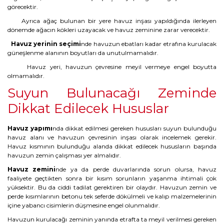
görecektir.
Ayrıca ağaç bulunan bir yere havuz inşası yapıldığında ilerleyen
dönemde ağacın kökleri uzayacak ve havuz zeminine zarar verecektir.
Havuz yerinin seçimi
nde havuzun ebatları kadar etrafına kurulacak
güneşlenme alanının boyutları da unutulmamalıdır.
Havuz yeri, havuzun çevresine meyil vermeye engel boyutta
olmamalıdır.
Suyun Bulunacağı Zeminde
Dikkat Edilecek Hususlar
Havuz yapımı
nda dikkat edilmesi gereken hususları suyun bulunduğu
havuz alanı ve havuzun çevresinin inşası olarak incelemek gerekir.
Havuz kısmının bulunduğu alanda dikkat edilecek hususların başında
havuzun zemin çalışması yer almalıdır.
Havuz zemini
nde ya da perde duvarlarında sorun olursa, havuz
faaliyete geçtikten sonra bir kısım sorunların yaşanma ihtimali çok
yüksektir. Bu da ciddi tadilat gerektiren bir olaydır. Havuzun zemin ve
perde kısımlarının betonu tek seferde dökülmeli ve kalıp malzemelerinin
içine yabancı cisimlerin düşmesine engel olunmalıdır.
Havuzun kurulacağı zeminin yanında etrafta ta meyil verilmesi gereken