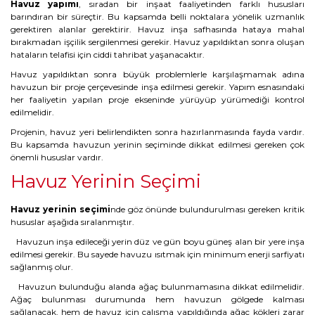
Havuz yapımı
, sıradan bir inşaat faaliyetinden farklı hususları
barındıran bir süreçtir. Bu kapsamda belli noktalara yönelik uzmanlık
gerektiren alanlar gerektirir. Havuz inşa safhasında hataya mahal
bırakmadan işçilik sergilenmesi gerekir. Havuz yapıldıktan sonra oluşan
hataların telafisi için ciddi tahribat yaşanacaktır.
Havuz yapıldıktan sonra büyük problemlerle karşılaşmamak adına
havuzun bir proje çerçevesinde inşa edilmesi gerekir. Yapım esnasındaki
her faaliyetin yapılan proje ekseninde yürüyüp yürümediği kontrol
edilmelidir.
Projenin, havuz yeri belirlendikten sonra hazırlanmasında fayda vardır.
Bu kapsamda havuzun yerinin seçiminde dikkat edilmesi gereken çok
önemli hususlar vardır.
Havuz Yerinin Seçimi
Havuz yerinin seçimi
nde göz önünde bulundurulması gereken kritik
hususlar aşağıda sıralanmıştır.
Havuzun inşa edileceği yerin düz ve gün boyu güneş alan bir yere inşa
edilmesi gerekir. Bu sayede havuzu ısıtmak için minimum enerji sarfiyatı
sağlanmış olur.
Havuzun bulunduğu alanda ağaç bulunmamasına dikkat edilmelidir.
Ağaç bulunması durumunda hem havuzun gölgede kalması
sağlanacak, hem de havuz için çalışma yapıldığında ağaç kökleri zarar