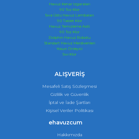
Havuz Kenar Izgaraları
90 Toz Klor
Sıva Üstü Havuz Lambaları
90 Tablet Klor
Havuz Temizleme Asiti
90 Toz Klor
Dolphin Havuz Robotu
Standart Havuz Merdivenleri
Yosun Önleyici
Sıvı Klor
ALIŞVERİŞ
Mesafeli Satış Sözleşmesi
Gizlilik ve Güvenlik
İptal ve İade Şartları
Kişisel Veriler Politikası
ehavuzcum
Hakkımızda