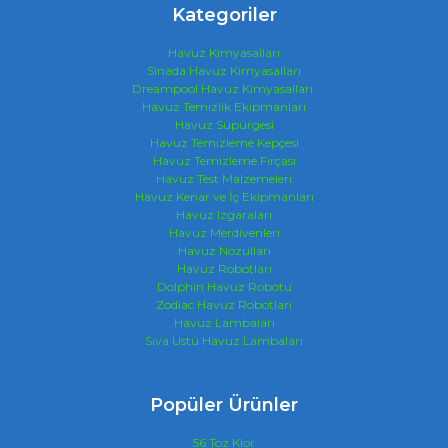
Kategoriler
Havuz Kimyasalları
Sinada Havuz Kimyasalları
Dreampool Havuz Kimyasalları
Havuz Temizlik Ekipmanları
Havuz Süpürgesi
Havuz Temizleme Kepçesi
Havuz Temizleme Fırçası
Havuz Test Malzemeleri
Havuz Kenar ve İç Ekipmanları
Havuz Izgaraları
Havuz Merdivenleri
Havuz Nozulları
Havuz Robotları
Dolphin Havuz Robotu
Zodiac Havuz Robotları
Havuz Lambaları
Sıva Üstü Havuz Lambaları
Popüler Ürünler
56 Toz Klor