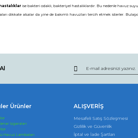
hastalıklar
ise bakteri odaklı, bakteriyel hastalıklardır. Bu nedenle havuz suy
arı dikkate alsalar da yine de bakımlı havuzları tercih etmek isterler. Bulaşı
Al
ler Ürünler
ALIŞVERİŞ
lor
Mesafeli Satış Sözleşmesi
enar Izgaraları
Gizlilik ve Güvenlik
Klor
İptal ve İade Şartları
tü Havuz Lambaları