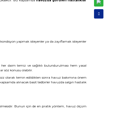
yüksektir. Bu kapsamda
havuzda görülen hastalıklar
 kondisyon yapmak isteyenler ya da zayıflamak isteyenler
 her daim temiz ve sağlıklı bulundurulması hem yasal
 söz konusu olabilir.
iksiz olarak temin edildikten sonra havuz bakımına önem
Bu kapsamda alınacak basit tedbirler havuzda salgın hastalık
çülmesidir. Bunun için de en pratik yöntem, havuz ölçüm