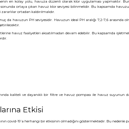
nin en kolay yolu, havuza düzenli olarak klor uygulaması yapmaktır. Bur
sonunda ortaya çıkan havuz klor seviyesi bilinmelidir. Bu kapsamda havuzun 
zararlılar ortadan kaldırılmalıdır.
sonuç da havuzun PH seviyesidir. Havuzun ideal PH aralığı 7,2-7,6 arasında olm
irilecektir.
tlerine havuz faaliyetleri aksatılmadan devam edebilir. Bu kapsamda işletmeler
rdir.
ında kaliteli ve dayanıklı bir filtre ve havuz pompası ile havuz suyunun da
arına Etkisi
ımının covid-19’a herhangi bir etkisinin olmadığını göstermektedir. Bu neden