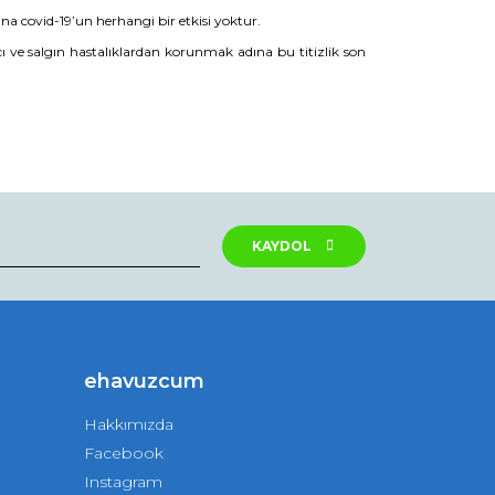
una covid-19’un herhangi bir etkisi yoktur.
cı ve salgın hastalıklardan korunmak adına bu titizlik son
KAYDOL
ehavuzcum
Hakkımızda
Facebook
Instagram