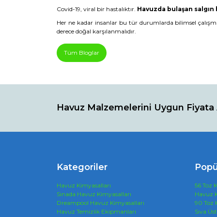
Covid-19, viral bir hastalıktır.
Havuzda bulaşan salgın 
Her ne kadar insanlar bu tür durumlarda bilimsel çalışmal
derece doğal karşılanmalıdır.
Tüm Bloglar
Havuz Malzemelerini Uygun Fiyata 
Kategoriler
Popü
Havuz Kimyasalları
56 Toz K
Sinada Havuz Kimyasalları
Havuz K
Dreampool Havuz Kimyasalları
90 Toz 
Havuz Temizlik Ekipmanları
Sıva Üs