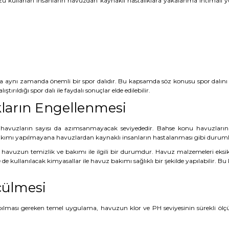
u kullanan insanların havuzdan kaynaklı hastalıklara yakalanma ihtimali 
nda aynı zamanda önemli bir spor dalıdır. Bu kapsamda söz konusu spor dalını
tırıldığı spor dalı ile faydalı sonuçlar elde edilebilir.
kların Engellenmesi
 havuzların sayısı da azımsanmayacak seviyededir. Bahse konu havuzların
ımı yapılmayana havuzlardan kaynaklı insanların hastalanması gibi durumlar
havuzun temizlik ve bakımı ile ilgili bir durumdur. Havuz malzemeleri eks
e de kullanılacak kimyasallar ile havuz bakımı sağlıklı bir şekilde yapılabilir. 
çülmesi
pılması gereken temel uygulama, havuzun klor ve PH seviyesinin sürekli öl