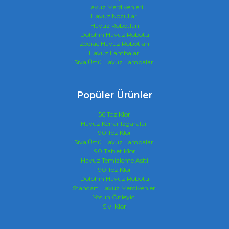
Havuz Merdivenleri
Havuz Nozulları
Havuz Robotları
Dolphin Havuz Robotu
Zodiac Havuz Robotları
Havuz Lambaları
Sıva Üstü Havuz Lambaları
Popüler Ürünler
56 Toz Klor
Havuz Kenar Izgaraları
90 Toz Klor
Sıva Üstü Havuz Lambaları
90 Tablet Klor
Havuz Temizleme Asiti
90 Toz Klor
Dolphin Havuz Robotu
Standart Havuz Merdivenleri
Yosun Önleyici
Sıvı Klor