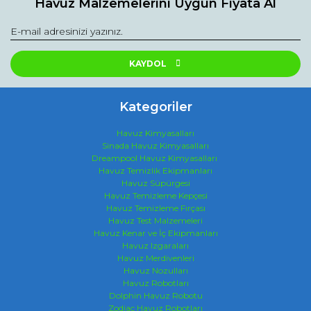
Havuz Malzemelerini Uygun Fiyata Al
KAYDOL
Kategoriler
Havuz Kimyasalları
Sinada Havuz Kimyasalları
Dreampool Havuz Kimyasalları
Havuz Temizlik Ekipmanları
Havuz Süpürgesi
Havuz Temizleme Kepçesi
Havuz Temizleme Fırçası
Havuz Test Malzemeleri
Havuz Kenar ve İç Ekipmanları
Havuz Izgaraları
Havuz Merdivenleri
Havuz Nozulları
Havuz Robotları
Dolphin Havuz Robotu
Zodiac Havuz Robotları