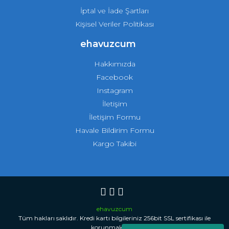
İptal ve İade Şartları
Kişisel Veriler Politikası
ehavuzcum
Hakkımızda
Facebook
Instagram
İletişim
İletişim Formu
Havale Bildirim Formu
Kargo Takibi
ehavuzcum
Tüm hakları saklıdır. Kredi kartı bilgileriniz 256bit SSL sertifikası ile
korunmaktadır.