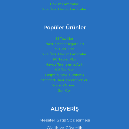
Havuz Lambaları
Sıva Üstü Havuz Lambaları
Popüler Ürünler
56 Toz Klor
Havuz Kenar Izgaraları
90 Toz Klor
Sıva Üstü Havuz Lambaları
90 Tablet Klor
Havuz Temizleme Asiti
90 Toz Klor
Dolphin Havuz Robotu
Standart Havuz Merdivenleri
Yosun Önleyici
Sıvı Klor
ALIŞVERİŞ
Mesafeli Satış Sözleşmesi
Gizlilik ve Güvenlik