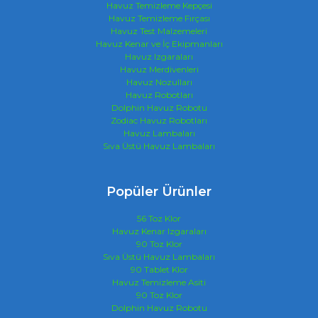
Havuz Temizleme Kepçesi
Havuz Temizleme Fırçası
Havuz Test Malzemeleri
Havuz Kenar ve İç Ekipmanları
Havuz Izgaraları
Havuz Merdivenleri
Havuz Nozulları
Havuz Robotları
Dolphin Havuz Robotu
Zodiac Havuz Robotları
Havuz Lambaları
Sıva Üstü Havuz Lambaları
Popüler Ürünler
56 Toz Klor
Havuz Kenar Izgaraları
90 Toz Klor
Sıva Üstü Havuz Lambaları
90 Tablet Klor
Havuz Temizleme Asiti
90 Toz Klor
Dolphin Havuz Robotu