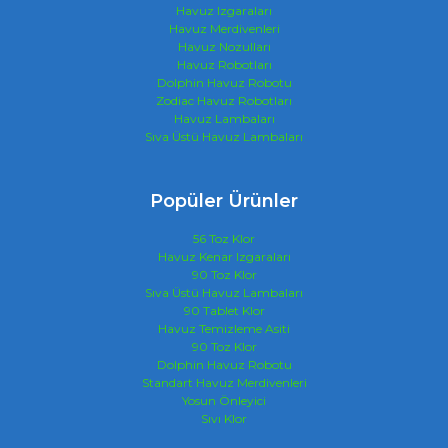
Havuz Izgaraları
Havuz Merdivenleri
Havuz Nozulları
Havuz Robotları
Dolphin Havuz Robotu
Zodiac Havuz Robotları
Havuz Lambaları
Sıva Üstü Havuz Lambaları
Popüler Ürünler
56 Toz Klor
Havuz Kenar Izgaraları
90 Toz Klor
Sıva Üstü Havuz Lambaları
90 Tablet Klor
Havuz Temizleme Asiti
90 Toz Klor
Dolphin Havuz Robotu
Standart Havuz Merdivenleri
Yosun Önleyici
Sıvı Klor