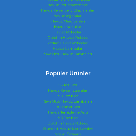
Havuz Test Malzemeleri
Havuz Kenar ve İç Ekipmanları
Havuz Izgaraları
Havuz Merdivenleri
Havuz Nozulları
Havuz Robotları
Dolphin Havuz Robotu
Zodiac Havuz Robotları
Havuz Lambaları
Sıva Üstü Havuz Lambaları
Popüler Ürünler
56 Toz Klor
Havuz Kenar Izgaraları
90 Toz Klor
Sıva Üstü Havuz Lambaları
90 Tablet Klor
Havuz Temizleme Asiti
90 Toz Klor
Dolphin Havuz Robotu
Standart Havuz Merdivenleri
Yosun Önleyici