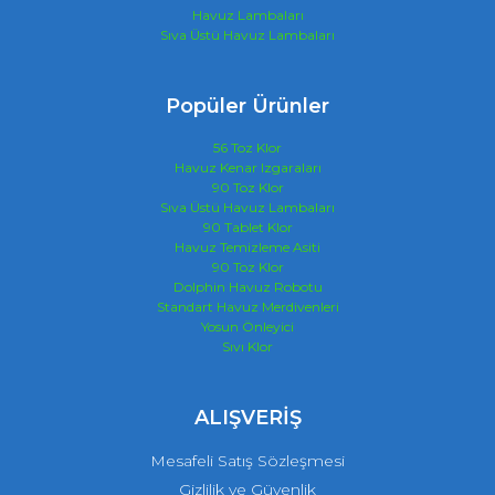
Havuz Lambaları
Sıva Üstü Havuz Lambaları
Popüler Ürünler
56 Toz Klor
Havuz Kenar Izgaraları
90 Toz Klor
Sıva Üstü Havuz Lambaları
90 Tablet Klor
Havuz Temizleme Asiti
90 Toz Klor
Dolphin Havuz Robotu
Standart Havuz Merdivenleri
Yosun Önleyici
Sıvı Klor
ALIŞVERİŞ
Mesafeli Satış Sözleşmesi
Gizlilik ve Güvenlik