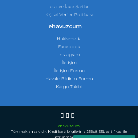
İptal ve İade Şartları
Kişisel Veriler Politikası
ehavuzcum
Hakkımızda
Facebook
Instagram
İletişim
İletişim Formu
Havale Bildirim Formu
Kargo Takibi
ehavuzcum
Tüm hakları saklıdır. Kredi kartı bilgileriniz 256bit SSL sertifikası ile
korunmaktadır.