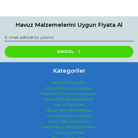
Bu ürünün fiyat bilgisi, resim, ürün açıklamalarında ve diğer
konularda yetersiz gördüğünüz noktaları öneri formunu
kullanarak tarafımıza iletebilirsiniz.
Havuz Malzemelerini Uygun Fiyata Al
Görüş ve önerileriniz için teşekkür ederiz.
Klor Ölçüm Kiti
İnternette önüme çıkıyordu sürekli. Satın aldım. Çok hızlı
Ürün resmi kalitesiz, bozuk veya görüntülenemiyor.
kargolandı. Ürün geldi kullandık. Epey kaliteli. Teşekkürler.
Ürün açıklamasında eksik bilgiler bulunuyor.
KAYDOL
Fatma Sevilay | 08/06/2021
Ürün bilgilerinde hatalar bulunuyor.
Ürün fiyatı diğer sitelerden daha pahalı.
Kategoriler
Yorum Yaz
Bu ürüne benzer farklı alternatifler olmalı.
Havuz Kimyasalları
Sinada Havuz Kimyasalları
Dreampool Havuz Kimyasalları
Havuz Temizlik Ekipmanları
Havuz Süpürgesi
Havuz Temizleme Kepçesi
Havuz Temizleme Fırçası
Gönder
Havuz Test Malzemeleri
Havuz Kenar ve İç Ekipmanları
Havuz Izgaraları
Havuz Merdivenleri