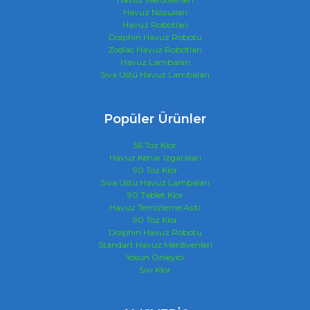
Havuz Nozulları
Havuz Robotları
Dolphin Havuz Robotu
Zodiac Havuz Robotları
Havuz Lambaları
Sıva Üstü Havuz Lambaları
Popüler Ürünler
56 Toz Klor
Havuz Kenar Izgaraları
90 Toz Klor
Sıva Üstü Havuz Lambaları
90 Tablet Klor
Havuz Temizleme Asiti
90 Toz Klor
Dolphin Havuz Robotu
Standart Havuz Merdivenleri
Yosun Önleyici
Sıvı Klor