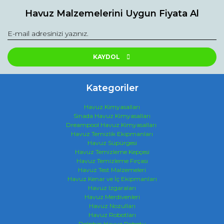
Bu ürüne ilk yorumu siz yapın!
kullanarak tarafımıza iletebilirsiniz.
Havuz Malzemelerini Uygun Fiyata Al
Görüş ve önerileriniz için teşekkür ederiz.
Yorum Yaz
Ürün resmi kalitesiz, bozuk veya görüntülenemiyor.
Ürün açıklamasında eksik bilgiler bulunuyor.
KAYDOL
Ürün bilgilerinde hatalar bulunuyor.
Ürün fiyatı diğer sitelerden daha pahalı.
Kategoriler
Bu ürüne benzer farklı alternatifler olmalı.
Havuz Kimyasalları
Sinada Havuz Kimyasalları
Dreampool Havuz Kimyasalları
Havuz Temizlik Ekipmanları
Havuz Süpürgesi
Havuz Temizleme Kepçesi
Havuz Temizleme Fırçası
Gönder
Havuz Test Malzemeleri
Havuz Kenar ve İç Ekipmanları
Havuz Izgaraları
Havuz Merdivenleri
Havuz Nozulları
Havuz Robotları
Dolphin Havuz Robotu