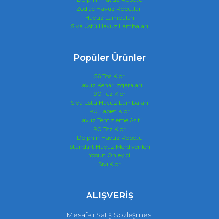
Zodiac Havuz Robotları
Havuz Lambaları
Sıva Üstü Havuz Lambaları
Popüler Ürünler
56 Toz Klor
Havuz Kenar Izgaraları
90 Toz Klor
Sıva Üstü Havuz Lambaları
90 Tablet Klor
Havuz Temizleme Asiti
90 Toz Klor
Dolphin Havuz Robotu
Standart Havuz Merdivenleri
Yosun Önleyici
Sıvı Klor
ALIŞVERİŞ
Mesafeli Satış Sözleşmesi