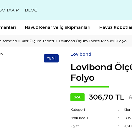
GO TAKİP
BLOG
manlari
Havuz Kenar ve İç Ekipmanları
Havuz Robotlar
alzemeleri
Klor Ölçüm Tableti
Lovibond Ölçüm Tableti Manuel 5 Folyo
Lovibond
YENİ
Lovibond Ölç
Folyo
306,70 TL
6
%50
Kategori
Klor
Stok Kodu
LOV
Fiyat
9,31