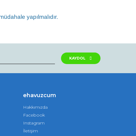
müdahale yapılmalıdır.
rak tarafımıza iletebilirsiniz.
KAYDOL
ehavuzcum
Hakkımızda
Facebook
Instagram
İletişim