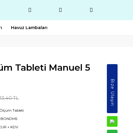
ı
Havuz Lambaları
üm Tableti Manuel 5
Bize Ulaşın
13,40 TL
 Ölçüm Tableti
İBONDM5
 EUR + KDV