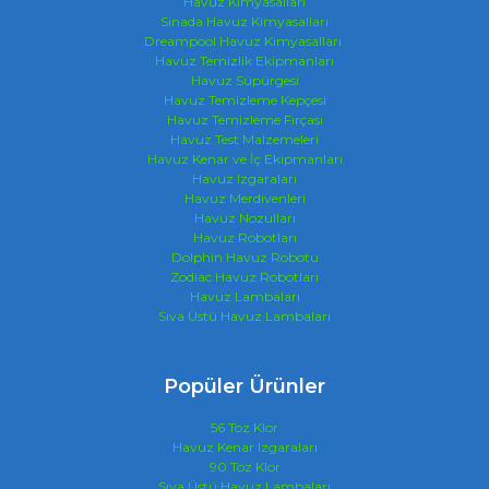
Havuz Kimyasalları
Sinada Havuz Kimyasalları
Dreampool Havuz Kimyasalları
Havuz Temizlik Ekipmanları
Havuz Süpürgesi
Havuz Temizleme Kepçesi
Havuz Temizleme Fırçası
Gönder
Havuz Test Malzemeleri
Havuz Kenar ve İç Ekipmanları
Havuz Izgaraları
Havuz Merdivenleri
Havuz Nozulları
Havuz Robotları
Dolphin Havuz Robotu
Zodiac Havuz Robotları
Havuz Lambaları
Sıva Üstü Havuz Lambaları
Popüler Ürünler
56 Toz Klor
Havuz Kenar Izgaraları
90 Toz Klor
Sıva Üstü Havuz Lambaları