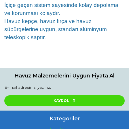
İçiçe geçen sistem sayesinde kolay depolama
ve korunması kolaydır.
Havuz kepçe, havuz fırça ve havuz
süpürgelerine uygun, standart alüminyum
teleskopik saptır.
Bu ürünün fiyat bilgisi, resim, ürün açıklamalarında ve diğer
konularda yetersiz gördüğünüz noktaları öneri formunu
Bu ürüne ilk yorumu siz yapın!
kullanarak tarafımıza iletebilirsiniz.
Havuz Malzemelerini Uygun Fiyata Al
Görüş ve önerileriniz için teşekkür ederiz.
Yorum Yaz
Ürün resmi kalitesiz, bozuk veya görüntülenemiyor.
Ürün açıklamasında eksik bilgiler bulunuyor.
KAYDOL
Ürün bilgilerinde hatalar bulunuyor.
Ürün fiyatı diğer sitelerden daha pahalı.
Kategoriler
Bu ürüne benzer farklı alternatifler olmalı.