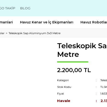
GO TAKİP
BLOG
manlari
Havuz Kenar ve İç Ekipmanları
Havuz Robotlar
plar
Teleskopik Sap Alüminyum 3x3 Metre
Teleskopik S
Metre
2.200,00 TL
Kategori
Tele
Stok Kodu
TLS
Fiyat
1.83
Havale
2.1