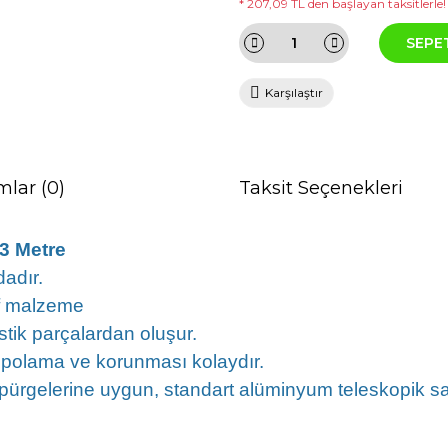
* 207,09 TL den başlayan taksitlerle!
SEPE
Karşılaştır
mlar (0)
Taksit Seçenekleri
3 Metre
adır.
if malzeme
tik parçalardan oluşur.
epolama ve korunması kolaydır.
ürgelerine uygun, standart alüminyum teleskopik sap