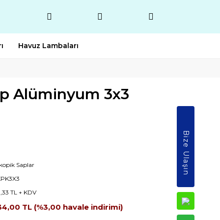
ı
Havuz Lambaları
ap Alüminyum 3x3
Bize Ulaşın
skopik Saplar
KPK3X3
3,33 TL + KDV
34,00 TL (%3,00 havale indirimi)