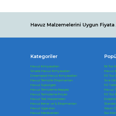
Bu ürünün fiyat bilgisi, resim, ürün açıklamaların
Görüş ve önerileriniz için teşekkür ederiz.
Havuz Malzemelerini Uygun Fiyata 
Ürün resmi kalitesiz, bozuk veya görüntülenemiyo
Ürün açıklamasında eksik bilgiler bulunuyor.
Ürün bilgilerinde hatalar bulunuyor.
Ürün fiyatı diğer sitelerden daha pahalı.
Bu ürüne benzer farklı alternatifler olmalı.
Kategoriler
Popü
Havuz Kimyasalları
56 Toz K
Sinada Havuz Kimyasalları
Havuz K
Dreampool Havuz Kimyasalları
90 Toz 
Havuz Temizlik Ekipmanları
Sıva Üs
Havuz Süpürgesi
90 Tabl
Havuz Temizleme Kepçesi
Havuz T
Havuz Temizleme Fırçası
90 Toz 
Havuz Test Malzemeleri
Dolphi
Havuz Kenar ve İç Ekipmanları
Standar
Havuz Izgaraları
Yosun Ö
Havuz Merdivenleri
Sıvı Klor