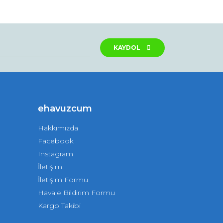
rak tarafımıza iletebilirsiniz.
KAYDOL
ehavuzcum
Hakkımızda
Facebook
Instagram
İletişim
İletişim Formu
Havale Bildirim Formu
Kargo Takibi