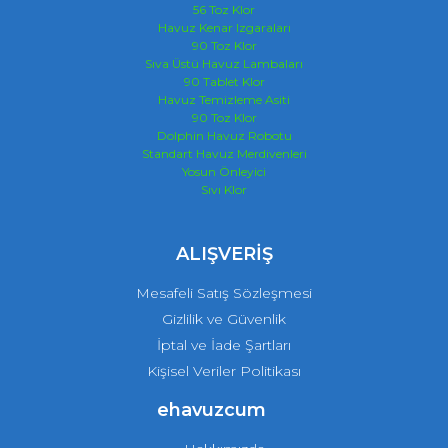
56 Toz Klor
Havuz Kenar Izgaraları
90 Toz Klor
Sıva Üstü Havuz Lambaları
90 Tablet Klor
Havuz Temizleme Asiti
90 Toz Klor
Dolphin Havuz Robotu
Standart Havuz Merdivenleri
Yosun Önleyici
Sıvı Klor
ALIŞVERİŞ
Mesafeli Satış Sözleşmesi
Gizlilik ve Güvenlik
İptal ve İade Şartları
Kişisel Veriler Politikası
ehavuzcum