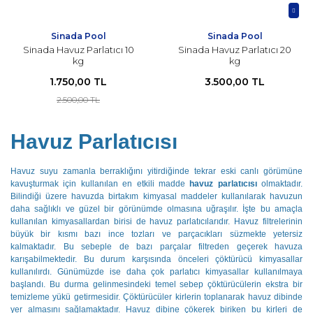
Sinada Pool
Sinada Pool
Sinada Havuz Parlatıcı 10
Sinada Havuz Parlatıcı 20
kg
kg
1.750,00 TL
3.500,00 TL
2.500,00 TL
Havuz Parlatıcısı
Havuz suyu zamanla berraklığını yitirdiğinde tekrar eski canlı görümüne
kavuşturmak için kullanılan en etkili madde
havuz parlatıcısı
olmaktadır.
Bilindiği üzere havuzda birtakım kimyasal maddeler kullanılarak havuzun
daha sağlıklı ve güzel bir görünümde olmasına uğraşılır. İşte bu amaçla
kullanılan kimyasallardan birisi de havuz parlatıcılarıdır. Havuz filtrelerinin
büyük bir kısmı bazı ince tozları ve parçacıkları süzmekte yetersiz
kalmaktadır. Bu sebeple de bazı parçalar filtreden geçerek havuza
karışabilmektedir. Bu durum karşısında önceleri çöktürücü kimyasallar
kullanılırdı. Günümüzde ise daha çok parlatıcı kimyasallar kullanılmaya
başlandı. Bu durma gelinmesindeki temel sebep çöktürücülerin ekstra bir
temizleme yükü getirmesidir. Çöktürücüler kirlerin toplanarak havuz dibinde
yer almasını sağlamaktadır. Havuz dibine çökerek biriken bu kirleri de