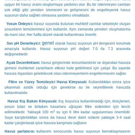
uygun bir havuz oramı oluşturmaya yardımcı olur. Bu tür istenmeyen canlıları
yok ettiği gibi yeniden üremesini ve gelişmesini de engelleyerek havuz
suyunun daha sağlıklı olmasına yardımcı olmaktadır.
Yosun Önleyici:
havuz suyunda bulunan muhtelif canlılar sebebiyle oluşan
yosunların temizlenmesi için kullanılır. Aynı zamanda yeniden oluşmalarına
da mani olur. Her hafta düzeli olarak kullanılması önerilir.
genel
Sıvı pH Denetleyici:
olarak havuz suyunun pH dengesini korumak
amacıyla kullanılır. Havuz suyunun pH değeri 7.0 ila 7.3 arasında
değişmektedir.
Ayak Dezenfektanı:
havuz girişlerinde konumlandırılır ve dışarıdan havuza
girmesi muhtemel zararlıların etkisiz hale getirilmesi için çalışır. Bu sayede
havuza dışarıdan gelebilecek olası istenmeyenlerin engellenmesini sağlar.
Filtre ve Yüzey Temizleyici Havuz Kimyasalı:
Kullanıldıktan sonra iyice
yıkanmalı asidik olduğu için gerekirse su ile seyreltilerek havuzda
kullanılmalıdır.
Havuz Kış Bakım Kimyasalı:
Kış boyunca kullanılmadığı için, kireçlenen,
yosun tutan ve birtakım hasarlara uğrayan filtre sistemleri için tercih
3
edilmektedir. Yaklaşık 100 m
su için 6 litre kadar uygulanması önemlidir.
Suya karıştırıldıktan sonra da havuz devir daim sistemi yaklaşık 3-4 saat
kadar çalıştırılarak iyice havuza karışması sağlanır.
Havuz parlatıcısı
kullanımı sonucunda havuz suyunun berraklaşmasının