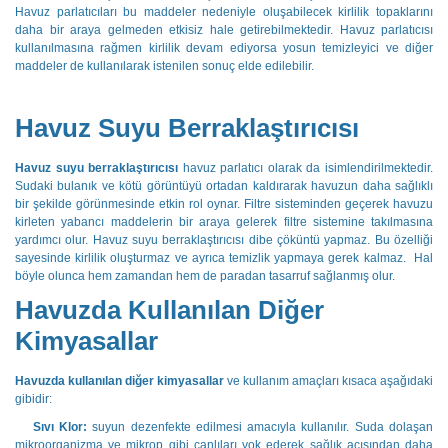
Havuz parlatıcıları bu maddeler nedeniyle oluşabilecek kirlilik topaklarını
daha bir araya gelmeden etkisiz hale getirebilmektedir. Havuz parlatıcısı
kullanılmasına rağmen kirlilik devam ediyorsa yosun temizleyici ve diğer
maddeler de kullanılarak istenilen sonuç elde edilebilir.
Havuz Suyu Berraklaştırıcısı
Havuz suyu berraklaştırıcısı
havuz parlatıcı olarak da isimlendirilmektedir.
Sudaki bulanık ve kötü görüntüyü ortadan kaldırarak havuzun daha sağlıklı
bir şekilde görünmesinde etkin rol oynar. Filtre sisteminden geçerek havuzu
kirleten yabancı maddelerin bir araya gelerek filtre sistemine takılmasına
yardımcı olur. Havuz suyu berraklaştırıcısı dibe çöküntü yapmaz. Bu özelliği
sayesinde kirlilik oluşturmaz ve ayrıca temizlik yapmaya gerek kalmaz. Hal
böyle olunca hem zamandan hem de paradan tasarruf sağlanmış olur.
Havuzda Kullanılan Diğer
Kimyasallar
Havuzda kullanılan diğer kimyasallar
ve kullanım amaçları kısaca aşağıdaki
gibidir:
Sıvı Klor:
suyun dezenfekte edilmesi amacıyla kullanılır. Suda dolaşan
mikroorganizma ve mikrop gibi canlıları yok ederek sağlık açısından daha