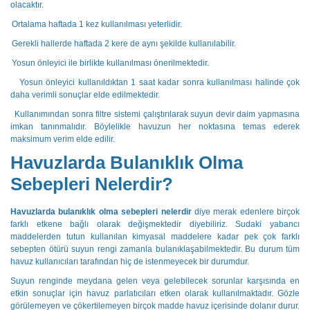
olacaktır.
Ortalama haftada 1 kez kullanılması yeterlidir.
Gerekli hallerde haftada 2 kere de aynı şekilde kullanılabilir.
Yosun önleyici ile birlikte kullanılması önerilmektedir.
Yosun önleyici kullanıldıktan 1 saat kadar sonra kullanılması halinde çok
daha verimli sonuçlar elde edilmektedir.
Kullanımından sonra filtre sistemi çalıştırılarak suyun devir daim yapmasına
imkan tanınmalıdır. Böylelikle havuzun her noktasına temas ederek
maksimum verim elde edilir.
Havuzlarda Bulanıklık Olma
Sebepleri Nelerdir?
Havuzlarda bulanıklık olma sebepleri nelerdir
diye merak edenlere birçok
farklı etkene bağlı olarak değişmektedir diyebiliriz. Sudaki yabancı
maddelerden tutun kullanılan kimyasal maddelere kadar pek çok farklı
sebepten ötürü suyun rengi zamanla bulanıklaşabilmektedir. Bu durum tüm
havuz kullanıcıları tarafından hiç de istenmeyecek bir durumdur.
Suyun renginde meydana gelen veya gelebilecek sorunlar karşısında en
etkin sonuçlar için havuz parlatıcıları etken olarak kullanılmaktadır. Gözle
görülemeyen ve çökertilemeyen birçok madde havuz içerisinde dolanır durur.