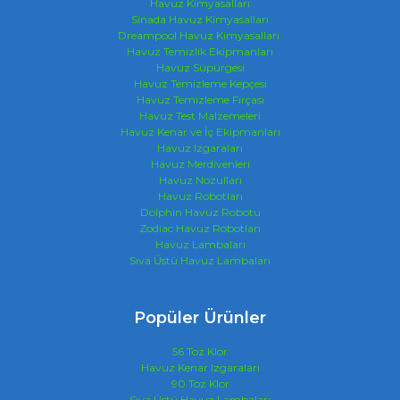
Havuz Kimyasalları
Sinada Havuz Kimyasalları
Dreampool Havuz Kimyasalları
Havuz Temizlik Ekipmanları
Havuz Süpürgesi
Havuz Temizleme Kepçesi
Havuz Temizleme Fırçası
Havuz Test Malzemeleri
Havuz Kenar ve İç Ekipmanları
Havuz Izgaraları
Havuz Merdivenleri
Havuz Nozulları
Havuz Robotları
Dolphin Havuz Robotu
Zodiac Havuz Robotları
Havuz Lambaları
Sıva Üstü Havuz Lambaları
Popüler Ürünler
56 Toz Klor
Havuz Kenar Izgaraları
90 Toz Klor
Sıva Üstü Havuz Lambaları