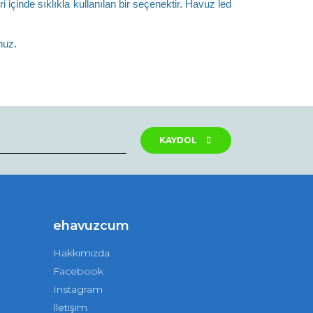
çinde sıklıkla kullanılan bir seçenektir. Havuz led 
nuz.
rak tarafımıza iletebilirsiniz.
KAYDOL
ehavuzcum
Hakkımızda
Facebook
Instagram
İletişim