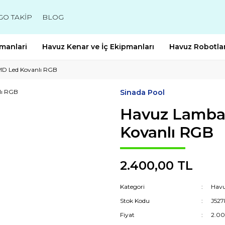
GO TAKİP
BLOG
manlari
Havuz Kenar ve İç Ekipmanları
Havuz Robotlar
MD Led Kovanlı RGB
Sinada Pool
Havuz Lamba
Kovanlı RGB
2.400,00 TL
Kategori
Havu
Stok Kodu
J52
Fiyat
2.00