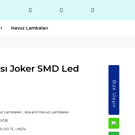
ı
Havuz Lambaları
sı Joker SMD Led
Bize Ulaşın
z Lambaları
,
Kovanlı Havuz Lambaları
7RGB
0,00 TL + KDV