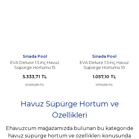
Sinada Pool
Sinada Pool
EVA Deluxe 1.5 inç Havuz
EVA Deluxe 1.5 inç Havuz
Süpürge Hortumu 15
Süpürge Hortumu 10
metre
metre
5.333,71 TL
1.057,10 TL
5.926,35 TL
1.174,56 TL
Havuz Süpürge Hortum ve
Özellikleri
Ehavuzcum mağazamızda bulunan bu kategoride
havuz süpürge hortum ve özellikleri konusunda