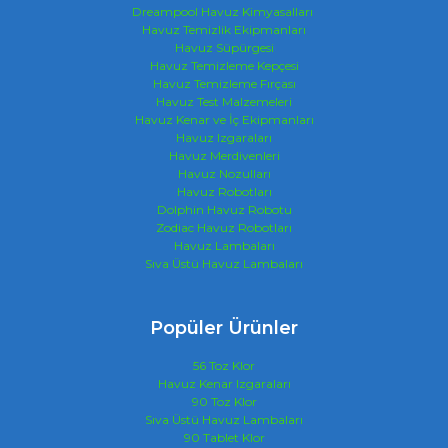
Dreampool Havuz Kimyasalları
Havuz Temizlik Ekipmanları
Havuz Süpürgesi
Havuz Temizleme Kepçesi
Havuz Temizleme Fırçası
Havuz Test Malzemeleri
Havuz Kenar ve İç Ekipmanları
Havuz Izgaraları
Havuz Merdivenleri
Havuz Nozulları
Havuz Robotları
Dolphin Havuz Robotu
Zodiac Havuz Robotları
Havuz Lambaları
Sıva Üstü Havuz Lambaları
Popüler Ürünler
56 Toz Klor
Havuz Kenar Izgaraları
90 Toz Klor
Sıva Üstü Havuz Lambaları
90 Tablet Klor