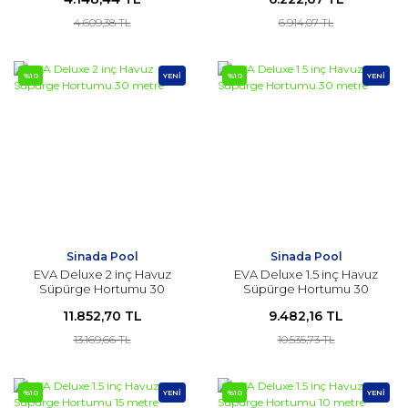
4.609,38 TL
6.914,07 TL
%10
YENİ
%10
YENİ
Sinada Pool
Sinada Pool
EVA Deluxe 2 inç Havuz
EVA Deluxe 1.5 inç Havuz
Süpürge Hortumu 30
Süpürge Hortumu 30
metre
metre
11.852,70 TL
9.482,16 TL
13.169,66 TL
10.535,73 TL
%10
YENİ
%10
YENİ