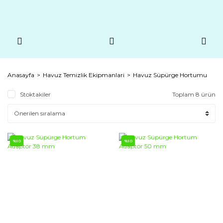
Anasayfa
Havuz Temizlik Ekipmanlari
Havuz Süpürge Hortumu
Stoktakiler
Toplam 8 ürün
%10
%10