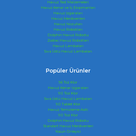
Havuz Test Malzemeleri
Havuz Kenar ve İç Ekipmanları
Havuz Izgaraları
Havuz Merdivenleri
Havuz Nozulları
Havuz Robotları
Dolphin Havuz Robotu
Zodiac Havuz Robotları
Havuz Lambaları
Sıva Üstü Havuz Lambaları
Popüler Ürünler
56 Toz Klor
Havuz Kenar Izgaraları
90 Toz Klor
Sıva Üstü Havuz Lambaları
90 Tablet Klor
Havuz Temizleme Asiti
90 Toz Klor
Dolphin Havuz Robotu
Standart Havuz Merdivenleri
Yosun Önleyici