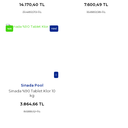
14.170,40 TL
7.600,49 TL
31.489,79 TL
16.889,98 TL
%55
YENİ
Sinada Pool
Sinada %90 Tablet Klor 10
kg
3.864,66 TL
8.588,12 TL