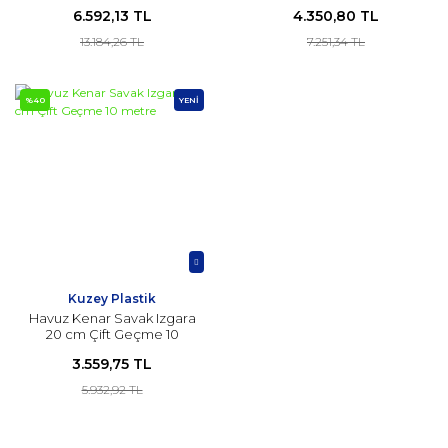
metre
6.592,13 TL
4.350,80 TL
13.184,26 TL
7.251,34 TL
%40
YENİ
Kuzey Plastik
Havuz Kenar Savak Izgara
20 cm Çift Geçme 10
metre
3.559,75 TL
5.932,92 TL