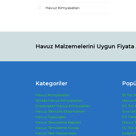
Havuz Kimyasalları
Havuz Malzemelerini Uygun Fiyata 
Kategoriler
Popü
Havuz Kimyasalları
56 Toz K
Sinada Havuz Kimyasalları
Havuz K
Dreampool Havuz Kimyasalları
90 Toz 
Havuz Temizlik Ekipmanları
Sıva Üs
Havuz Süpürgesi
90 Tabl
Havuz Temizleme Kepçesi
Havuz T
Havuz Temizleme Fırçası
90 Toz 
Havuz Test Malzemeleri
Dolphi