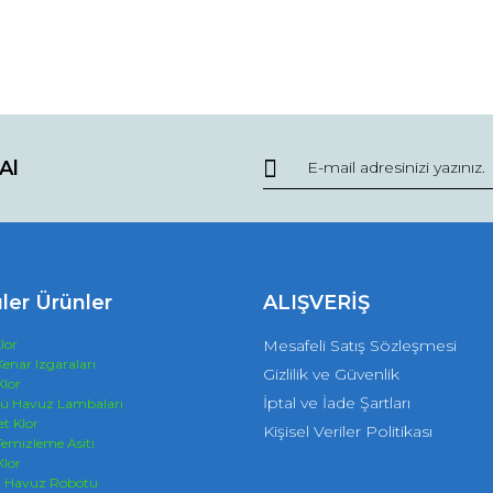
Al
ler Ürünler
ALIŞVERİŞ
lor
Mesafeli Satış Sözleşmesi
enar Izgaraları
Gizlilik ve Güvenlik
Klor
İptal ve İade Şartları
tü Havuz Lambaları
et Klor
Kişisel Veriler Politikası
emizleme Asiti
Klor
n Havuz Robotu