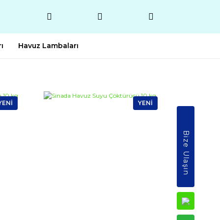
ı
Havuz Lambaları
YENİ
YENİ
Bize Ulaşın