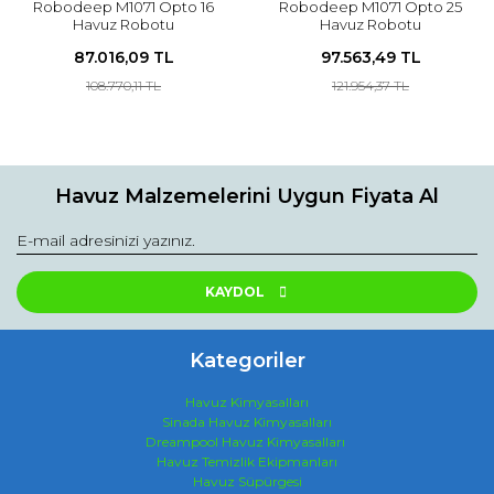
Robodeep M1071 Opto 16
Robodeep M1071 Opto 25
Havuz Robotu
Havuz Robotu
87.016,09 TL
97.563,49 TL
108.770,11 TL
121.954,37 TL
Havuz Malzemelerini Uygun Fiyata Al
KAYDOL
Kategoriler
Havuz Kimyasalları
Sinada Havuz Kimyasalları
Dreampool Havuz Kimyasalları
Havuz Temizlik Ekipmanları
Havuz Süpürgesi