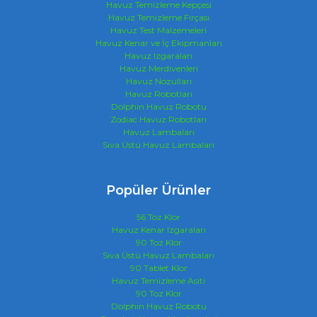
Havuz Temizleme Kepçesi
Havuz Temizleme Fırçası
Havuz Test Malzemeleri
Havuz Kenar ve İç Ekipmanları
Havuz Izgaraları
Havuz Merdivenleri
Havuz Nozulları
Havuz Robotları
Dolphin Havuz Robotu
Zodiac Havuz Robotları
Havuz Lambaları
Sıva Üstü Havuz Lambaları
Popüler Ürünler
56 Toz Klor
Havuz Kenar Izgaraları
90 Toz Klor
Sıva Üstü Havuz Lambaları
90 Tablet Klor
Havuz Temizleme Asiti
90 Toz Klor
Dolphin Havuz Robotu