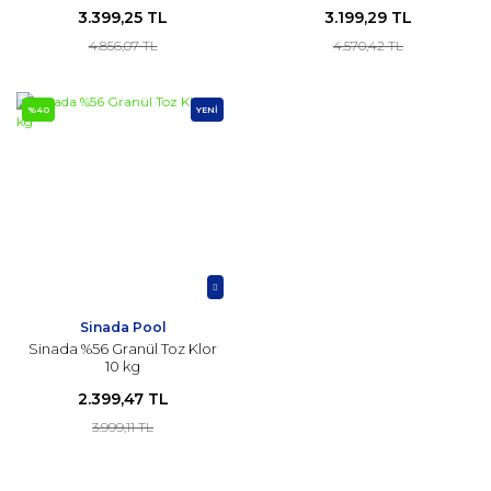
3.399,25 TL
3.199,29 TL
4.856,07 TL
4.570,42 TL
%40
YENİ
Sinada Pool
Sinada %56 Granül Toz Klor
10 kg
2.399,47 TL
3.999,11 TL