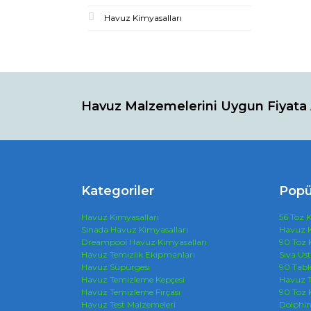
Havuz Kimyasalları
Havuz Malzemelerini Uygun Fiyata 
Kategoriler
Popü
Havuz Kimyasalları
56 Toz K
Sinada Havuz Kimyasalları
Havuz K
Dreampool Havuz Kimyasalları
90 Toz 
Havuz Temizlik Ekipmanları
Sıva Üs
Havuz Süpürgesi
90 Tabl
Havuz Temizleme Kepçesi
Havuz T
Havuz Temizleme Fırçası
90 Toz 
Havuz Test Malzemeleri
Dolphi