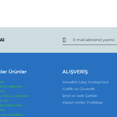
Al
ler Ürünler
ALIŞVERİŞ
lor
Mesafeli Satış Sözleşmesi
enar Izgaraları
Gizlilik ve Güvenlik
Klor
İptal ve İade Şartları
tü Havuz Lambaları
et Klor
Kişisel Veriler Politikası
emizleme Asiti
Klor
n Havuz Robotu