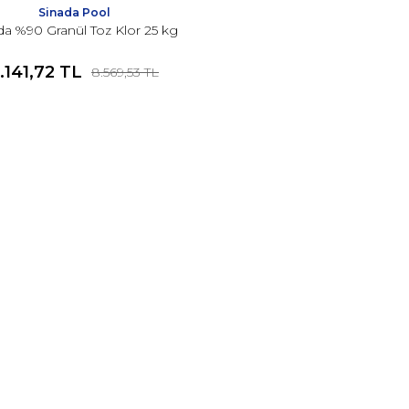
Sinada Pool
da %90 Granül Toz Klor 25 kg
.141,72 TL
8.569,53 TL