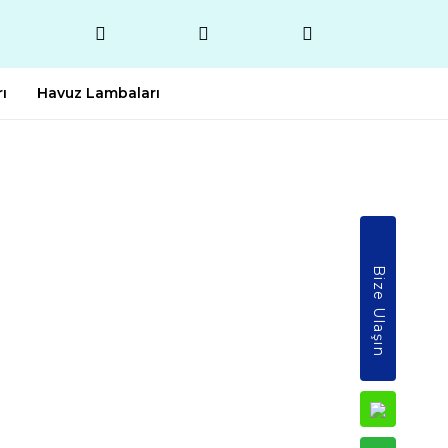
ı
Havuz Lambaları
Bize Ulaşın