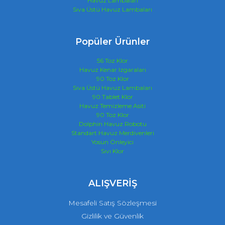
Havuz Lambaları
Sıva Üstü Havuz Lambaları
Popüler Ürünler
56 Toz Klor
Havuz Kenar Izgaraları
90 Toz Klor
Sıva Üstü Havuz Lambaları
90 Tablet Klor
Havuz Temizleme Asiti
90 Toz Klor
Dolphin Havuz Robotu
Standart Havuz Merdivenleri
Yosun Önleyici
Sıvı Klor
ALIŞVERİŞ
Mesafeli Satış Sözleşmesi
Gizlilik ve Güvenlik