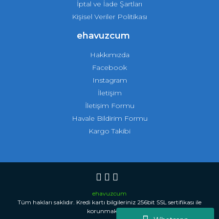
İptal ve İade Şartları
Kişisel Veriler Politikası
ehavuzcum
Hakkımızda
Facebook
Instagram
İletişim
İletişim Formu
Havale Bildirim Formu
Kargo Takibi
ehavuzcum
Tüm hakları saklıdır. Kredi kartı bilgileriniz 256bit SSL sertifikası ile
korunmaktadır.